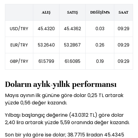
ALIŞ
SATIŞ
DEĞİŞİM%
SAAT
USD/TRY
45.4320
45.4362
0.03
09:29
EUR/TRY
53.2640
53.2867
0.26
09:29
GBP/TRY
61.5799
61.6085
0.19
09:29
Doların aylık-yıllık performansı
Mayıs ayının ilk gününe göre dolar 0,25 TL artarak
yüzde 0,56 değer kazandı.
Yılbaşı başlangıç değerine (43.0312 TL) göre dolar
2,40 lira artarak yüzde 5,59 oranında değer kazandı.
Son bir yıla göre ise dolar; 38.7715 liradan 45.4345