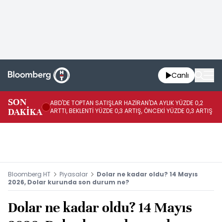
Canlı
SON
ABD'DE TOPTAN SATIŞLAR HAZİRAN'DA AYLIK YÜZDE 0,2
AP
DAKİKA
ARTTI, BEKLENTİ YÜZDE 0,3 ARTIŞ, ÖNCEKİ YÜZDE 0,3 ARTIŞ
KA
Bloomberg HT
Piyasalar
Dolar ne kadar oldu? 14 Mayıs
2026, Dolar kurunda son durum ne?
Dolar ne kadar oldu? 14 Mayıs