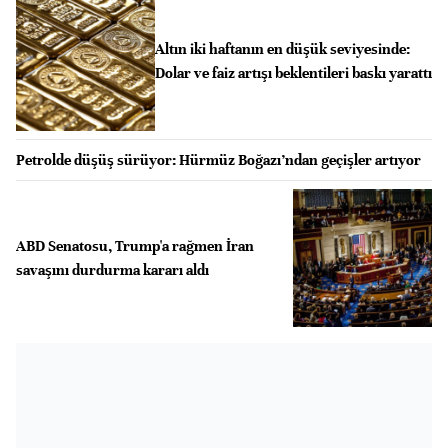
Altın iki haftanın en düşük seviyesinde:
Dolar ve faiz artışı beklentileri baskı yarattı
Petrolde düşüş sürüyor: Hürmüz Boğazı’ndan geçişler artıyor
ABD Senatosu, Trump'a rağmen İran
savaşını durdurma kararı aldı