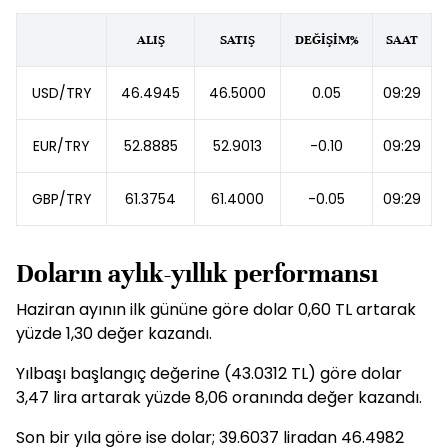
ALIŞ
SATIŞ
DEĞİŞİM%
SAAT
USD/TRY
46.4945
46.5000
0.05
09:29
EUR/TRY
52.8885
52.9013
-0.10
09:29
GBP/TRY
61.3754
61.4000
-0.05
09:29
Doların aylık-yıllık performansı
Haziran ayının ilk gününe göre dolar 0,60 TL artarak
yüzde 1,30 değer kazandı.
Yılbaşı başlangıç değerine (43.0312 TL) göre dolar
3,47 lira artarak yüzde 8,06 oranında değer kazandı.
Son bir yıla göre ise dolar; 39.6037 liradan 46.4982