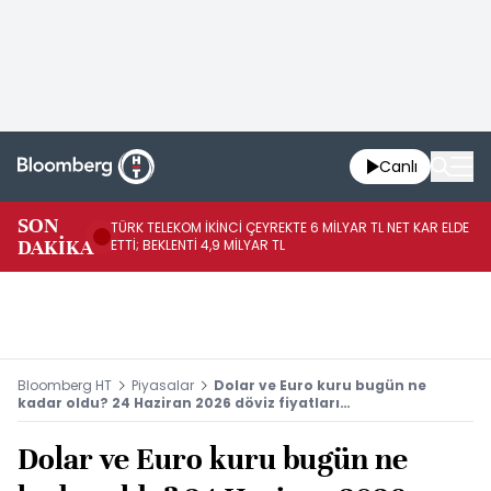
Canlı
SON
TÜRK TELEKOM İKİNCİ ÇEYREKTE 6 MİLYAR TL NET KAR ELDE
AB
DAKİKA
ETTİ; BEKLENTİ 4,9 MİLYAR TL
İR
Bloomberg HT
Piyasalar
Dolar ve Euro kuru bugün ne
kadar oldu? 24 Haziran 2026 döviz fiyatları…
Dolar ve Euro kuru bugün ne