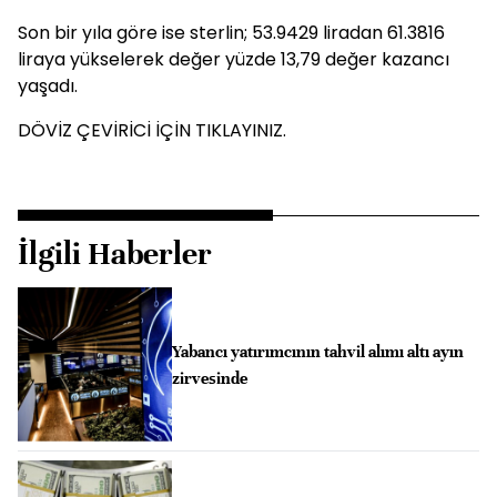
Son bir yıla göre ise sterlin; 53.9429 liradan 61.3816
liraya yükselerek değer yüzde 13,79 değer kazancı
yaşadı.
DÖVİZ ÇEVİRİCİ İÇİN TIKLAYINIZ.
İlgili Haberler
Yabancı yatırımcının tahvil alımı altı ayın
zirvesinde