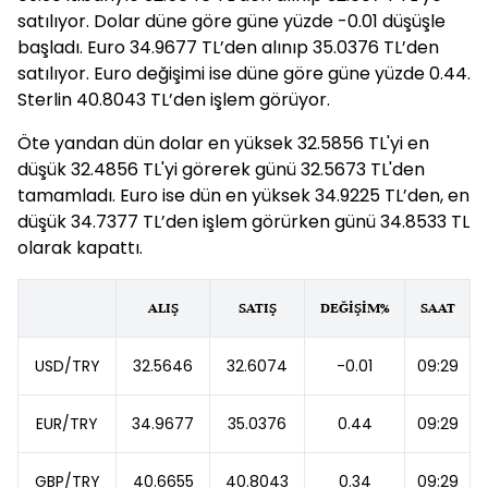
satılıyor. Dolar düne göre güne yüzde -0.01 düşüşle
başladı. Euro 34.9677 TL’den alınıp 35.0376 TL’den
satılıyor. Euro değişimi ise düne göre güne yüzde 0.44.
Sterlin 40.8043 TL’den işlem görüyor.
Öte yandan dün dolar en yüksek 32.5856 TL'yi en
düşük 32.4856 TL'yi görerek günü 32.5673 TL'den
tamamladı. Euro ise dün en yüksek 34.9225 TL’den, en
düşük 34.7377 TL’den işlem görürken günü 34.8533 TL
olarak kapattı.
ALIŞ
SATIŞ
DEĞİŞİM%
SAAT
USD/TRY
32.5646
32.6074
-0.01
09:29
EUR/TRY
34.9677
35.0376
0.44
09:29
GBP/TRY
40.6655
40.8043
0.34
09:29