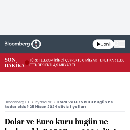
Canlı
SON
TÜRK TELEKOM İKİNCİ ÇEYREKTE 6 MİLYAR TL NET KAR ELDE
AB
DAKİKA
ETTİ; BEKLENTİ 4,9 MİLYAR TL
İR
Bloomberg HT
Piyasalar
Dolar ve Euro kuru bugün ne
kadar oldu? 25 Nisan 2024 döviz fiyatları
Dolar ve Euro kuru bugün ne