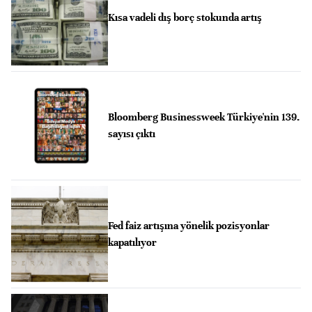
Kısa vadeli dış borç stokunda artış
Bloomberg Businessweek Türkiye'nin 139.
sayısı çıktı
Fed faiz artışına yönelik pozisyonlar
kapatılıyor