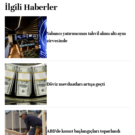
İlgili Haberler
Yabancı yatırımcının tahvil alımı altı ayın
zirvesinde
Döviz mevduatları artışa geçti
ABD'de konut başlangıçları toparlandı