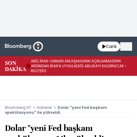
Canlı
ABD, İRAN-UMMAN ANLAŞMASININ AÇIKLANMASININ
AB
SON
ARDINDAN İRAN'A UYGULADIĞI ABLUKAYI KALDIRACAK -
GE
DAKİKA
REUTERS
UY
Bloomberg HT
Haberler
Dolar "yeni Fed başkanı
spekülasyonu" ile yükseldi
Dolar "yeni Fed başkanı