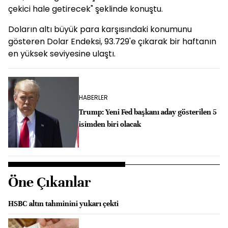
çekici hale getirecek" şeklinde konuştu.
Doların altı büyük para karşısındaki konumunu
gösteren Dolar Endeksi, 93.729'e çıkarak bir haftanın
en yüksek seviyesine ulaştı.
HABERLER
Trump: Yeni Fed başkanı aday gösterilen 5
isimden biri olacak
Öne Çıkanlar
HSBC altın tahminini yukarı çekti