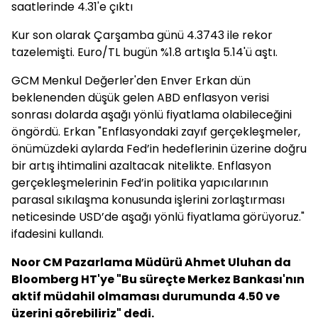
saatlerinde 4.31'e çıktı
Kur son olarak Çarşamba günü 4.3743 ile rekor
tazelemişti. Euro/TL bugün %1.8 artışla 5.14'ü aştı.
GCM Menkul Değerler'den Enver Erkan dün
beklenenden düşük gelen ABD enflasyon verisi
sonrası dolarda aşağı yönlü fiyatlama olabileceğini
öngördü. Erkan "Enflasyondaki zayıf gerçekleşmeler,
önümüzdeki aylarda Fed’in hedeflerinin üzerine doğru
bir artış ihtimalini azaltacak nitelikte. Enflasyon
gerçekleşmelerinin Fed’in politika yapıcılarının
parasal sıkılaşma konusunda işlerini zorlaştırması
neticesinde USD’de aşağı yönlü fiyatlama görüyoruz."
ifadesini kullandı.
Noor CM Pazarlama Müdürü Ahmet Uluhan da
Bloomberg HT'ye "Bu süreçte Merkez Bankası'nın
aktif müdahil olmaması durumunda 4.50 ve
üzerini görebiliriz" dedi.