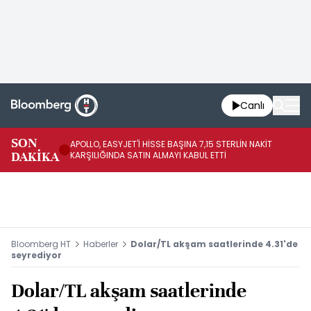
Canlı
SON
APOLLO, EASYJET'İ HİSSE BAŞINA 7,15 STERLİN NAKİT
UE
DAKİKA
KARŞILIĞINDA SATIN ALMAYI KABUL ETTİ
Bloomberg HT
Haberler
Dolar/TL akşam saatlerinde 4.31'de
seyrediyor
Dolar/TL akşam saatlerinde