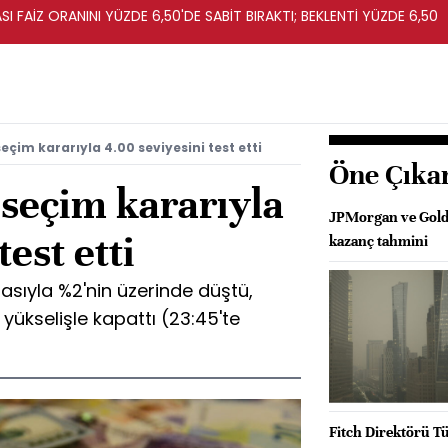
I FAİZ ORANINI YÜZDE 6,50'DE SABİT BIRAKTI; BEKLENTİ YÜZDE 6,50
eçim kararıyla 4.00 seviyesini test etti
Öne Çıka
 seçim kararıyla
JPMorgan ve Goldm
test etti
kazanç tahmini
asıyla %2'nin üzerinde düştü,
yükselişle kapattı (23:45'te
Fitch Direktörü T