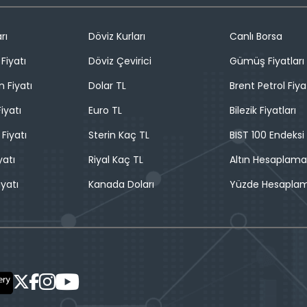
rı
Döviz Kurları
Canlı Borsa
Fiyatı
Döviz Çevirici
Gümüş Fiyatları
n Fiyatı
Dolar TL
Brent Petrol Fiya
iyatı
Euro TL
Bilezik Fiyatları
 Fiyatı
Sterin Kaç TL
BIST 100 Endeksi
yatı
Riyal Kaç TL
Altın Hesaplama
iyatı
Kanada Doları
Yüzde Hesapla