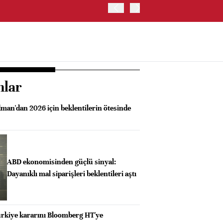
OYAK ÇİMENTO İKİNCİ ÇEY
nlar
an'dan 2026 için beklentilerin ötesinde
ABD ekonomisinden güçlü sinyal:
Dayanıklı mal siparişleri beklentileri aştı
ürkiye kararını Bloomberg HT'ye