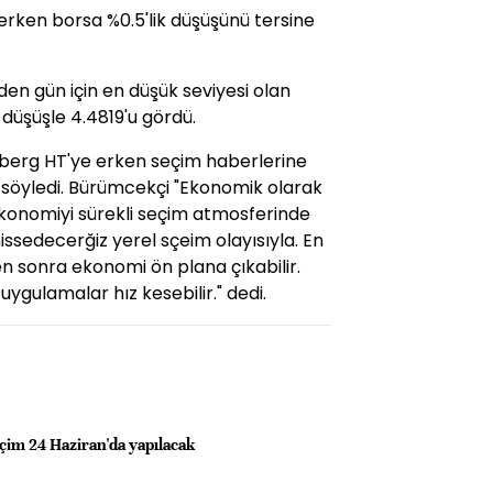
üşerken borsa %0.5'lik düşüşünü tersine
en gün için en düşük seviyesi olan
e düşüşle 4.4819'u gördü.
erg HT'ye erken seçim haberlerine
 söyledi. Bürümcekçi "Ekonomik olarak
ekonomiyi sürekli seçim atmosferinde
issedecerğiz yerel sçeim olayısıyla. En
n sonra ekonomi ön plana çıkabilir.
gulamalar hız kesebilir." dedi.
çim 24 Haziran'da yapılacak