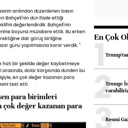
mesinin ardından düzenlenen basın
 Bahçeli'nin dün ifade ettiği
klifini değerlendirdik. Bahçeli'nin
enine boyuna müzakere ettik. Bu erken
En Çok O
1
ektiğine dair görüş birliğine
azar günü yapılmasına karar verdik. "
Trump'tan
e hızlı bir şekilde değer kaybetmeye
2
eri arasında, dolar karşısında dünden bu
işiyle, en çok değer kazanan para
Trump: İr
sini test etti.
varabiliri
en para birimleri
3
en çok değer kazanan para
Resmi Ga