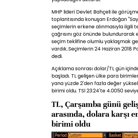
MHP lideri Devlet Bahçeli ile görüş
toplantısında konuşan Erdoğan "Sayın
seçimlerin erkene alınmasıyla ilgili te
çağrısını göz önünde bulundurarak 
seçim teklifine olumlu yaklaşmak ger
vardık..Seçimlerin 24 Haziran 2018 P
dedi.
Açıklama sonrası dolar/TL gün içind
başladı. TL gelişen ülke para biriml
yana yüzde 2'den fazla değer yüksel
birimi oldu. TSİ 23:24'te 4.0050 seviye
TL, Çarşamba günü geliş
arasında, dolara karşı 
birimi oldu