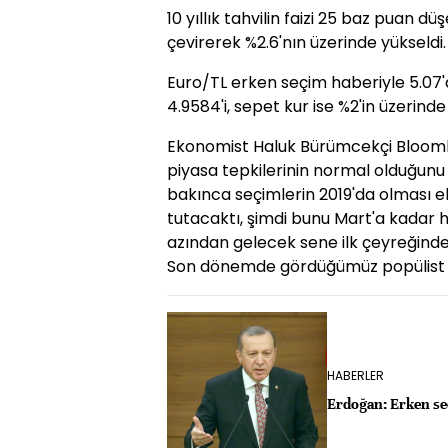
10 yıllık tahvilin faizi 25 baz puan d
çevirerek %2.6'nın üzerinde yükseldi.
Euro/TL erken seçim haberiyle 5.07'd
4.9584'i, sepet kur ise %2'in üzerind
Ekonomist Haluk Bürümcekçi Bloomb
piyasa tepkilerinin normal olduğunu
bakınca seçimlerin 2019'da olması 
tutacaktı, şimdi bunu Mart'a kadar h
azından gelecek sene ilk çeyreğinde
Son dönemde gördüğümüz popülist uy
HABERLER
Erdoğan: Erken se