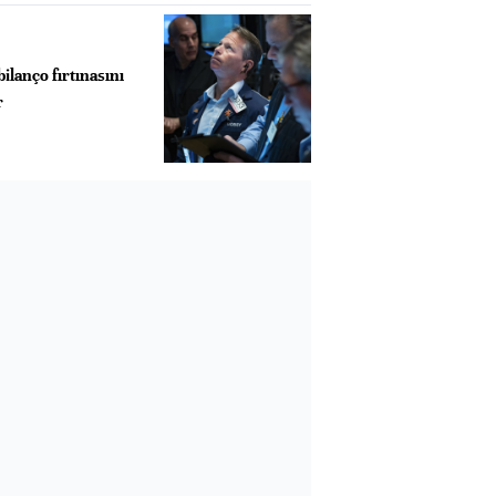
ilanço fırtınasını
r