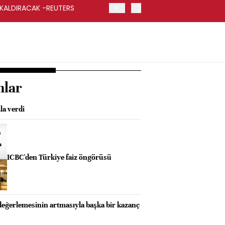
 KALDIRACAK -REUTERS
ABD DIŞİŞLERİ BAKANLIĞI
UYGULANACAK
nlar
la verdi
ICBC'den Türkiye faiz öngörüsü
değerlemesinin artmasıyla başka bir kazanç