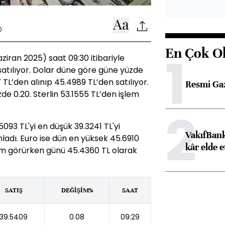
0
En Çok O
1
iran 2025) saat 09:30 itibariyle
satılıyor. Dolar düne göre güne yüzde
 TL’den alınıp 45.4989 TL’den satılıyor.
Resmi Ga
de 0.20. Sterlin 53.1555 TL’den işlem
2
93 TL'yi en düşük 39.3241 TL'yi
VakıfBank
adı. Euro ise dün en yüksek 45.6910
kâr elde e
lem görürken günü 45.4360 TL olarak
SATIŞ
DEĞİŞİM%
SAAT
39.5409
0.08
09:29