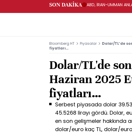
SON DAKİKA
ABD, İRAN-UMMAN ANLA
Bloomberg HT
Piyasalar
Dolar/TL’de so
fiyatları…
Dolar/TL'de so
Haziran 2025 E
fiyatları…
Serbest piyasada dolar 39.53
45.5268 lirayı gördü. Dolar, eur
en son gelişmeler hakkında ar
dolar/euro kaç TL, dolar/euro