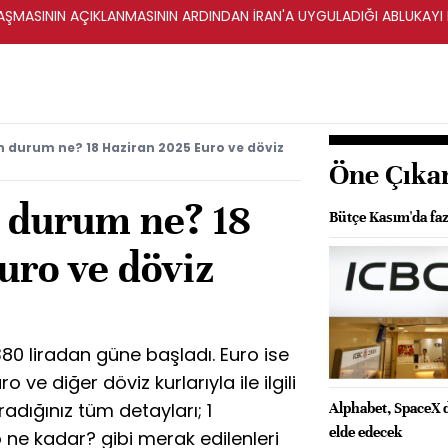
ŞMASININ AÇIKLANMASININ ARDINDAN İRAN'A UYGULADIĞI ABLUKAYI
n durum ne? 18 Haziran 2025 Euro ve döviz
Öne Çıka
n durum ne? 18
Bütçe Kasım'da faz
uro ve döviz
80 liradan güne başladı. Euro ise
o ve diğer döviz kurlarıyla ile ilgili
adığınız tüm detayları; 1
Alphabet, SpaceX 
elde edecek
 ne kadar? gibi merak edilenleri