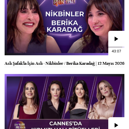
43:07
Aslı Şafak'la İşin Aslı - Nikbinler / Berika Karadağ | 12 Mayıs 2026