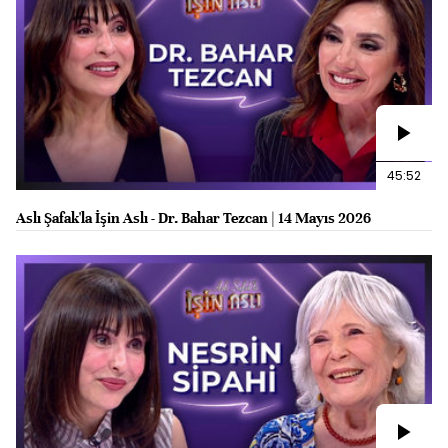
45:52
Aslı Şafak'la İşin Aslı - Dr. Bahar Tezcan | 14 Mayıs 2026