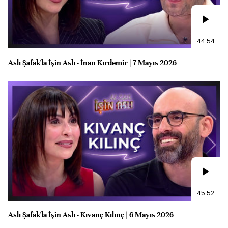
44:54
Aslı Şafak'la İşin Aslı - İnan Kırdemir | 7 Mayıs 2026
45:52
Aslı Şafak'la İşin Aslı - Kıvanç Kılınç | 6 Mayıs 2026