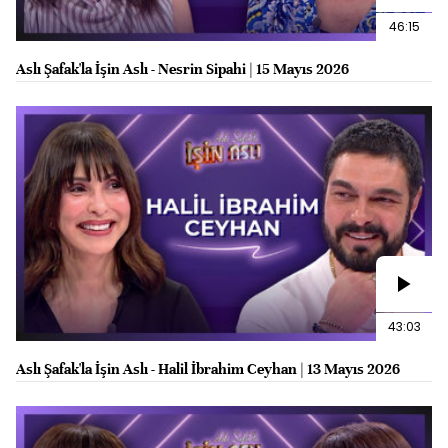
46:15
Aslı Şafak'la İşin Aslı - Nesrin Sipahi | 15 Mayıs 2026
43:03
Aslı Şafak'la İşin Aslı - Halil İbrahim Ceyhan | 13 Mayıs 2026