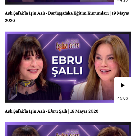
44:26
Aslı Şafak'la İşin Aslı - Darüşşafaka Eğitim Kurumları | 19 Mayıs
2026
45:06
Aslı Şafak'la İşin Aslı - Ebru Şallı | 18 Mayıs 2026