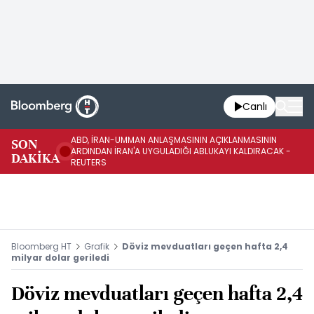
Canlı
ABD, İRAN-UMMAN ANLAŞMASININ AÇIKLANMASININ
AB
SON
ARDINDAN İRAN'A UYGULADIĞI ABLUKAYI KALDIRACAK -
GE
DAKİKA
REUTERS
UY
Bloomberg HT
Grafik
Döviz mevduatları geçen hafta 2,4
milyar dolar geriledi
Döviz mevduatları geçen hafta 2,4