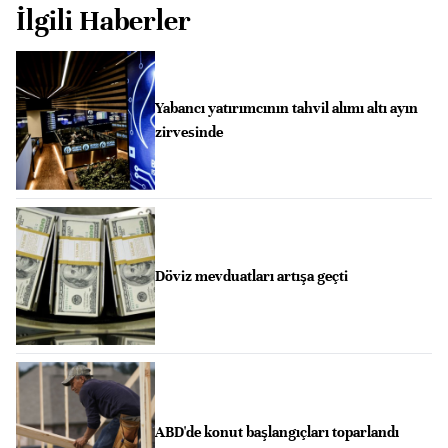
İlgili Haberler
Yabancı yatırımcının tahvil alımı altı ayın
zirvesinde
Döviz mevduatları artışa geçti
ABD'de konut başlangıçları toparlandı