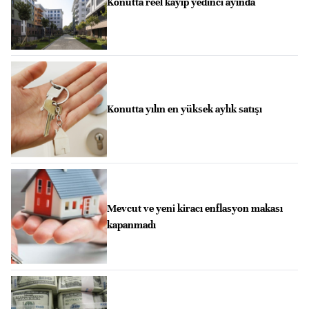
Konutta reel kayıp yedinci ayında
Konutta yılın en yüksek aylık satışı
Mevcut ve yeni kiracı enflasyon makası
kapanmadı