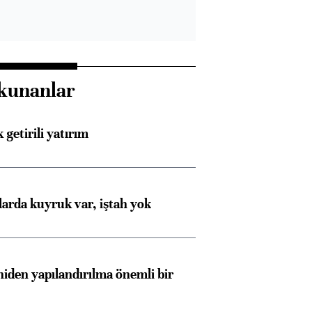
Almanya, Commerzbank
Ba
konusunda Unicredit ile
me
görüşmelere hazırlanıyor
kunanlar
ngıçları
 getirili yatırım
larda kuyruk var, iştah yok
iden yapılandırılma önemli bir