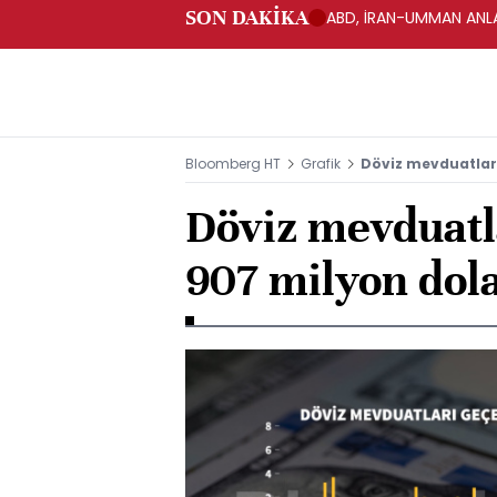
SON DAKİKA
ABD, İRAN-UMMAN ANLA
Bloomberg HT
Grafik
Döviz mevduatları
Döviz mevduatl
907 milyon dola