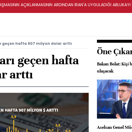
ŞMASININ AÇIKLANMASININ ARDINDAN İRAN'A UYGULADIĞI ABLUKAYI
 geçen hafta 907 milyon dolar arttı
Öne Çıka
arı geçen hafta
Bakan Bolat: Kişi b
r arttı
ulaşacak
Aselsan Genel Müd