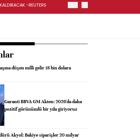
 KALDIRACAK -REUTERS
ABD DIŞİŞLERİ BAKANLIĞI
UYGULANACAK
nlar
aşına düşen milli gelir 18 bin dolara
Garanti BBVA GM Akten: 2026'da daha
pozitif görünümlü bir yıla giriyoruz
ürü Akyol: Bakiye siparişler 20 milyar