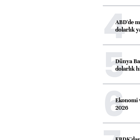
4
ABD'de ma
dolarlık y
5
Dünya Ban
dolarlık h
6
Ekonomi v
2026
EBDK'dan 