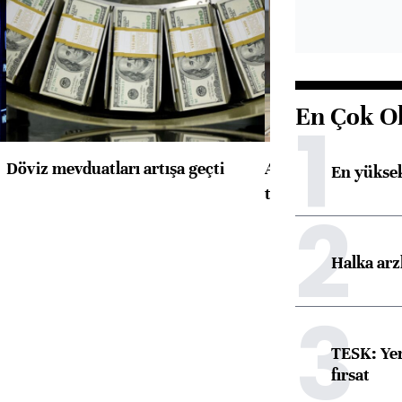
En Çok O
1
Döviz mevduatları artışa geçti
ABD'de konut başla
En yüksek
toparlandı
2
Halka arz
3
TESK: Yen
fırsat