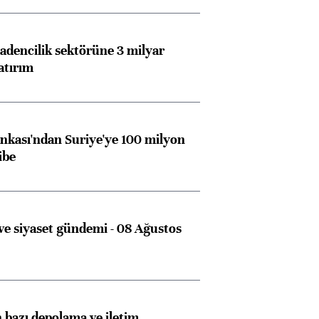
dencilik sektörüne 3 milyar
atırım
kası'ndan Suriye'ye 100 milyon
ibe
e siyaset gündemi - 08 Ağustos
bazı depolama ve iletim