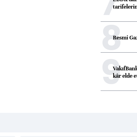
7
tarifeleri
8
Resmi Ga
9
VakıfBank
kâr elde e