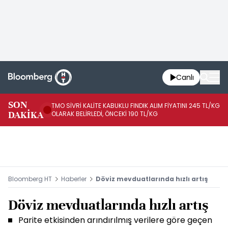
Canlı
SON
TMO SİVRİ KALİTE KABUKLU FINDIK ALIM FİYATINI 245 TL/KG
TM
DAKİKA
OLARAK BELİRLEDİ, ÖNCEKİ 190 TL/KG
TL
Bloomberg HT
Haberler
Döviz mevduatlarında hızlı artış
Döviz mevduatlarında hızlı artış
Parite etkisinden arındırılmış verilere göre geçen