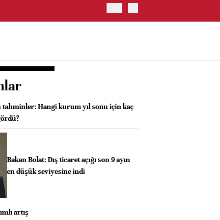
TRUMP: WARSH OLDUKÇA 
nlar
n tahminler: Hangi kurum yıl sonu için kaç
ngördü?
Bakan Bolat: Dış ticaret açığı son 9 ayın
en düşük seviyesine indi
ımlı artış