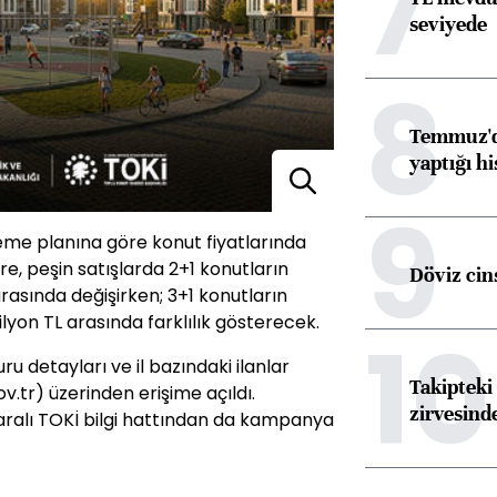
7
seviyede
8
Temmuz'da
yaptığı hi
9
eme planına göre konut fiyatlarında
öre, peşin satışlarda 2+1 konutların
Döviz cins
 arasında değişirken; 3+1 konutların
milyon TL arasında farklılık gösterecek.
10
 detayları ve il bazındaki ilanlar
Takipteki 
.tr) üzerinden erişime açıldı.
zirvesind
ralı TOKİ bilgi hattından da kampanya