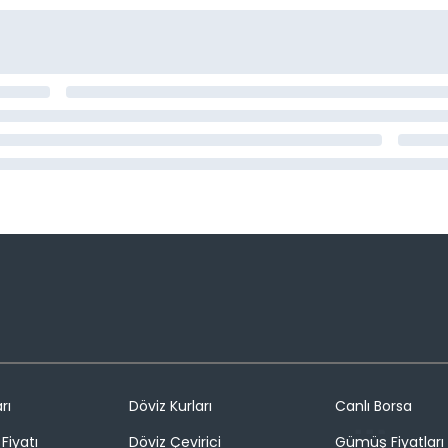
rı
Döviz Kurları
Canlı Borsa
Fiyatı
Döviz Çevirici
Gümüş Fiyatları