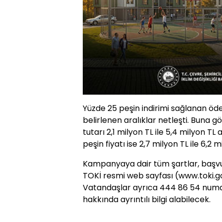
Yüzde 25 peşin indirimi sağlanan öd
belirlenen aralıklar netleşti. Buna g
tutarı 2,1 milyon TL ile 5,4 milyon TL
peşin fiyatı ise 2,7 milyon TL ile 6,2 
Kampanyaya dair tüm şartlar, başvuru
TOKİ resmi web sayfası (www.toki.gov
Vatandaşlar ayrıca 444 86 54 numa
hakkında ayrıntılı bilgi alabilecek.