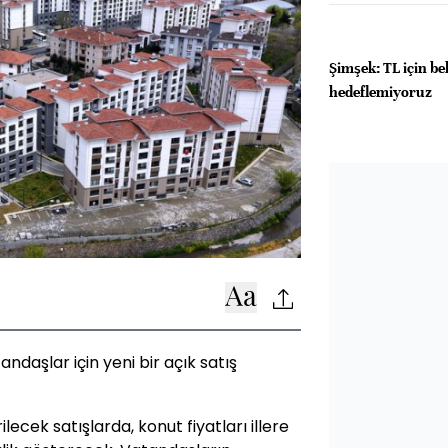
Şimşek: TL için bel
hedeflemiyoruz
ndaşlar için yeni bir açık satış
lecek satışlarda, konut fiyatları illere