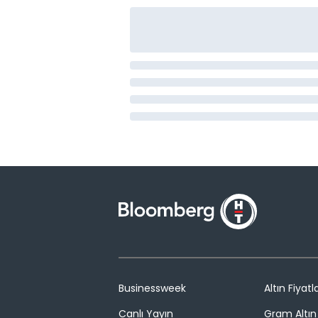
Businessweek
Altın Fiyatla
Canlı Yayın
Gram Altın 