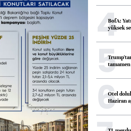
4
BofA: Yatı
yüksek se
5
Trump'tan
tamamen o
6
Otel dolu
Haziran a
TL mevdua