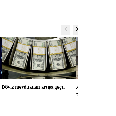
Döviz mevduatları artışa geçti
ABD'de konut başla
toparlandı