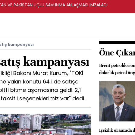
STAN VE PAKİSTAN ÜÇLÜ SAVUNMA ANLAŞMASI İMZALADI
satış kampanyası
Öne Çıka
satış kampanyası
Brent petrolde so
şikliği Bakanı Murat Kurum, "TOKİ
dolarlık petrol ö
ne yakın konutu 64 ilde satışa
itti bitme aşamasına geldi. 2,1
aksitli seçeneklerimiz var" dedi.
İşsizlik oranında ıl