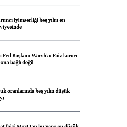
rımcı iyimserliği beş yılın en
viyesinde
 Fed Başkanı Warsh'a: Faiz kararı
na bağlı değil
luk oranlarında beş yılın düşük
yı
t faizi Mart'tan bu yana en düşük