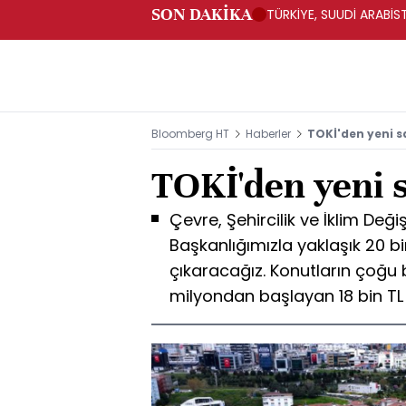
SON DAKİKA
TÜRKİYE, SUUDİ ARABİ
Bloomberg HT
Haberler
TOKİ'den yeni 
TOKİ'den yeni 
Çevre, Şehircilik ve İklim Deği
Başkanlığımızla yaklaşık 20 bi
çıkaracağız. Konutların çoğu b
milyondan başlayan 18 bin TL t