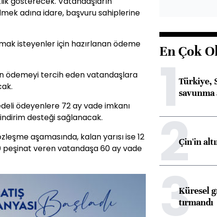
klik gösterecek. Vatandaşların
mek adına idare, başvuru sahiplerine
ak isteyenler için hazırlanan ödeme
En Çok O
1
eşin ödemeyi tercih eden vatandaşlara
Türkiye, 
cak.
savunma 
bedeli ödeyenlere 72 ay vade imkanı
2
 indirim desteği sağlanacak.
sözleşme aşamasında, kalan yarısı ise 12
Çin'in alt
0 peşinat veren vatandaşa 60 ay vade
3
Küresel gı
tırmandı