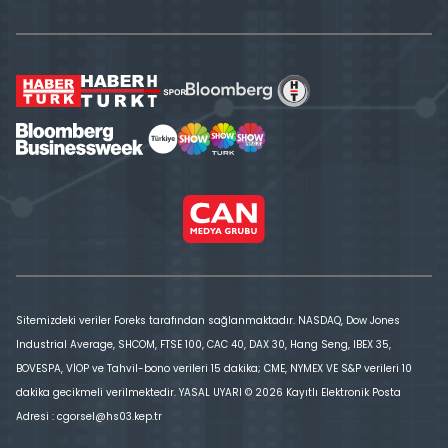
Sitemizdeki veriler Foreks tarafından sağlanmaktadır. NASDAQ, Dow Jones
Industrial Average, SHCOM, FTSE 100, CAC 40, DAX 30, Hang Seng, IBEX 35,
BOVESPA, VİOP ve Tahvil-bono verileri 15 dakika; CME, NYMEX VE S&P verileri 10
dakika gecikmeli verilmektedir. YASAL UYARI © 2026 Kayıtlı Elektronik Posta
Adresi : cgorsel@hs03.kep.tr