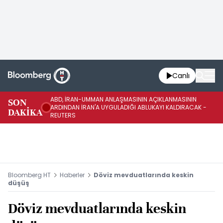
Canlı
ABD, İRAN-UMMAN ANLAŞMASININ AÇIKLANMASININ
AB
SON
ARDINDAN İRAN'A UYGULADIĞI ABLUKAYI KALDIRACAK -
GE
DAKİKA
REUTERS
UY
Bloomberg HT
Haberler
Döviz mevduatlarında keskin
düşüş
Döviz mevduatlarında keskin