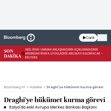
Canlı
ABD, İRAN-UMMAN ANLAŞMASININ AÇIKLANMASININ
AB
SON
ARDINDAN İRAN'A UYGULADIĞI ABLUKAYI KALDIRACAK -
GE
DAKİKA
REUTERS
UY
Bloomberg HT
Haberler
Draghi'ye hükümet kurma görevi
Draghi'ye hükümet kurma görevi
İtalya'da eski Avrupa Merkez Bankası Başkanı