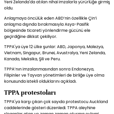
Yeni Zelanda'da atılan nihai imzalarla yürürlüğe girmiş
oldu.
Anlaşmaya öncülük eden ABD’nin özellikle Çin’i
anlaşma dışında bırakmasıyla Asya-Pasifik
bölgesinde ticareti yönlendirme gücünü ele
geçirdiğine dikkat çekiliyor.
TPPA'ya üye 12 ülke şunlar: ABD, Japonya, Malezya,
Vietnam, Singapur, Brunei, Avustralya, Yeni Zelanda,
Kanada, Meksika, Şili ve Peru.
TPPA’nın imzalanmasından sonra Endonezya,
Filipinler ve Tayvan yönetimleri de birliğe üye olma
konusunda istekli olduklarını açıkladı.
TPPA protestoları
TPPA'ya karşı çıkan çok sayıda protestocu Auckland
caddelerinde gösteri düzenledi. TPPA aleyhine
sloganlar atan ve zaman zaman oturma eylemi