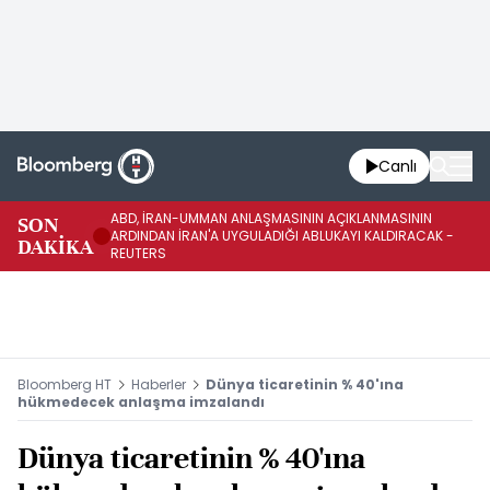
Canlı
ABD, İRAN-UMMAN ANLAŞMASININ AÇIKLANMASININ
AB
SON
ARDINDAN İRAN'A UYGULADIĞI ABLUKAYI KALDIRACAK -
GE
DAKİKA
REUTERS
UY
Bloomberg HT
Haberler
Dünya ticaretinin % 40'ına
hükmedecek anlaşma imzalandı
Dünya ticaretinin % 40'ına