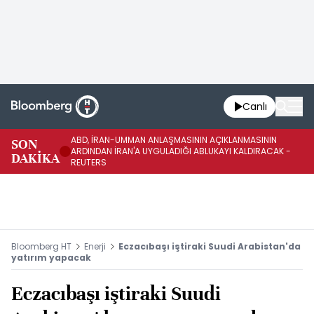
Canlı
ABD, İRAN-UMMAN ANLAŞMASININ AÇIKLANMASININ
AB
SON
ARDINDAN İRAN'A UYGULADIĞI ABLUKAYI KALDIRACAK -
GE
DAKİKA
REUTERS
UY
Bloomberg HT
Enerji
Eczacıbaşı iştiraki Suudi Arabistan'da
yatırım yapacak
Eczacıbaşı iştiraki Suudi