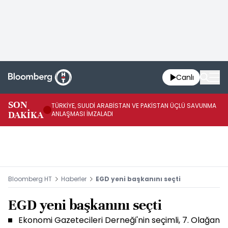
Canlı
SON
TÜRKİYE, SUUDİ ARABİSTAN VE PAKİSTAN ÜÇLÜ SAVUNMA
TR
DAKİKA
ANLAŞMASI İMZALADI
BN
Bloomberg HT
Haberler
EGD yeni başkanını seçti
EGD yeni başkanını seçti
Ekonomi Gazetecileri Derneği'nin seçimli, 7. Olağan