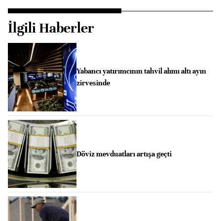
İlgili Haberler
Yabancı yatırımcının tahvil alımı altı ayın
zirvesinde
Döviz mevduatları artışa geçti