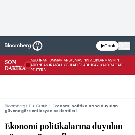
Canlı
ABD, İRAN-UMMAN ANLAŞMASININ AÇIKLANMASININ
AB
SON
ARDINDAN İRAN'A UYGULADIĞI ABLUKAYI KALDIRACAK -
GE
DAKİKA
REUTERS
UY
Bloomberg HT
Grafik
Ekonomi politikalarına duyulan
güvene göre enflasyon beklentileri̇
Ekonomi politikalarına duyulan