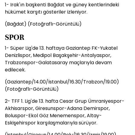
1- Irak'ın başkenti Bağdat ve güney kentlerindeki
hükümet karşıtı gösteriler izleniyor.
(Bağdat) (Fotoğraflı-Görüntülü)
SPOR
1- Süper Lig'de 13. haftaya Gaziantep FK-Yukatel
Denizlispor, Medipol Başakşehir-Antalyaspor,
Trabzonspor-Galatasaray maçlarıyla devam
edilecek.
(Gaziantep/14.00/İstanbul/16.30/Trabzon/19.00)
(Fotoğraflı-Görüntülü)
2- TFF 1. Lig'de 13. hafta Cesar Grup Ümraniyespor-
Akhisarspor, Giresunspor-Adana Demirspor,
Boluspor-Ekol Göz Menemenspor, Altay-
Eskişehirspor karşılaşmalarıyla sürüyor.
(İstanbul/Giresun/14.00/Bolu/16.30/İzmir/19.00)