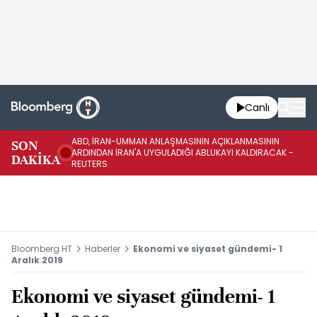
Canlı
ABD, İRAN-UMMAN ANLAŞMASININ AÇIKLANMASININ
AB
SON
ARDINDAN İRAN'A UYGULADIĞI ABLUKAYI KALDIRACAK -
GE
DAKİKA
REUTERS
UY
Bloomberg HT
Haberler
Ekonomi ve siyaset gündemi- 1
Aralık 2019
Ekonomi ve siyaset gündemi- 1