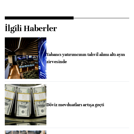
İlgili Haberler
Yabancı yatırımcının tahvil alımı altı ayın
zirvesinde
Döviz mevduatları artışa geçti