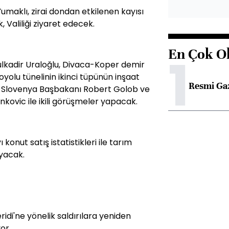
maklı, zirai dondan etkilenen kayısı
Valiliği ziyaret edecek.
En Çok O
1
ulkadir Uraloğlu, Divaca-Koper demir
oyolu tünelinin ikinci tüpünün inşaat
Resmi Ga
 Slovenya Başbakanı Robert Golob ve
kovic ile ikili görüşmeler yapacak.
konut satış istatistikleri ile tarım
ayacak.
ridi'ne yönelik saldırılara yeniden
or.