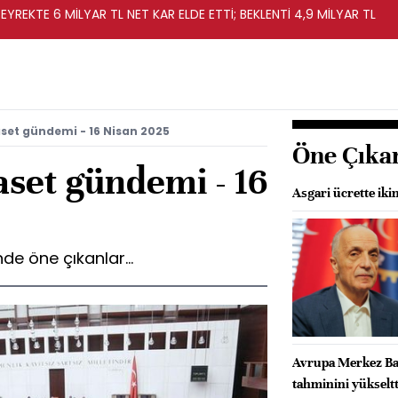
EYREKTE 6 MİLYAR TL NET KAR ELDE ETTİ; BEKLENTİ 4,9 MİLYAR TL
set gündemi - 16 Nisan 2025
Öne Çıka
aset gündemi - 16
Asgari ücrette ik
e öne çıkanlar...
Avrupa Merkez Ban
tahminini yükseltt