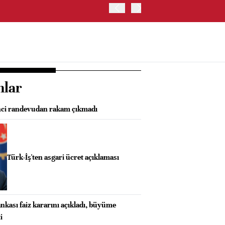
ABD HAZİNE BAKANLIĞI'NIN
nlar
inci randevudan rakam çıkmadı
Türk-İş'ten asgari ücret açıklaması
kası faiz kararını açıkladı, büyüme
i