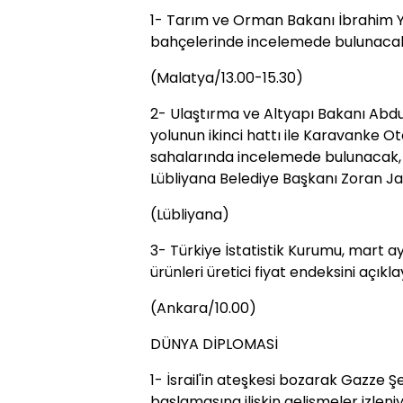
1- Tarım ve Orman Bakanı İbrahim Yu
bahçelerinde incelemede bulunacak, 
(Malatya/13.00-15.30)
2- Ulaştırma ve Altyapı Bakanı Abd
yolunun ikinci hattı ile Karavanke Ot
sahalarında incelemede bulunacak,
Lübliyana Belediye Başkanı Zoran Jan
(Lübliyana)
3- Türkiye İstatistik Kurumu, mart ayı 
ürünleri üretici fiyat endeksini açıkl
(Ankara/10.00)
DÜNYA DİPLOMASİ
1- İsrail'in ateşkesi bozarak Gazze Şe
başlamasına ilişkin gelişmeler izleniy