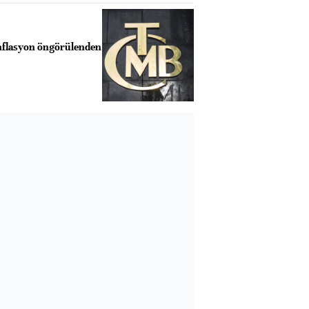
nflasyon öngörülenden