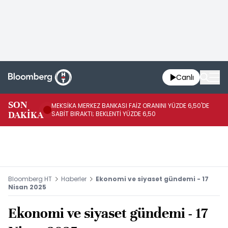
Canlı
SON
MEKSİKA MERKEZ BANKASI FAİZ ORANINI YÜZDE 6,50'DE
OY
DAKİKA
SABİT BIRAKTI; BEKLENTİ YÜZDE 6,50
AÇ
Bloomberg HT
Haberler
Ekonomi ve siyaset gündemi - 17
Nisan 2025
Ekonomi ve siyaset gündemi - 17