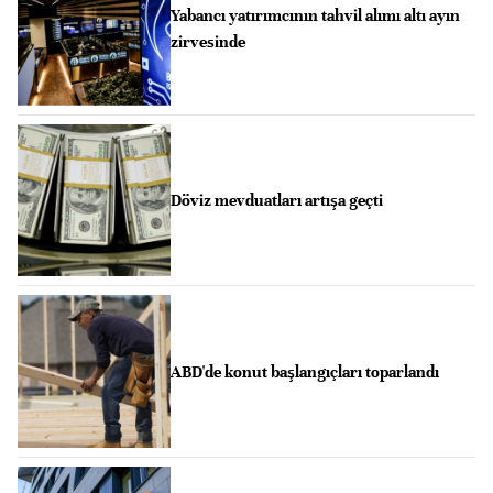
Yabancı yatırımcının tahvil alımı altı ayın
zirvesinde
Döviz mevduatları artışa geçti
ABD'de konut başlangıçları toparlandı