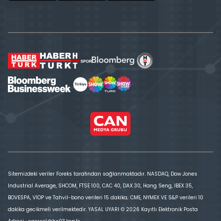
Sitemizdeki veriler Foreks tarafından sağlanmaktadır. NASDAQ, Dow Jones
Industrial Average, SHCOM, FTSE 100, CAC 40, DAX 30, Hang Seng, IBEX 35,
BOVESPA, VİOP ve Tahvil-bono verileri 15 dakika; CME, NYMEX VE S&P verileri 10
dakika gecikmeli verilmektedir. YASAL UYARI © 2026 Kayıtlı Elektronik Posta