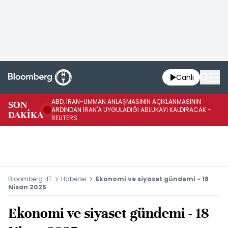
Canlı
ABD, İRAN-UMMAN ANLAŞMASININ AÇIKLANMASININ
AB
SON
ARDINDAN İRAN'A UYGULADIĞI ABLUKAYI KALDIRACAK -
GE
DAKİKA
REUTERS
UY
Bloomberg HT
Haberler
Ekonomi ve siyaset gündemi - 18
Nisan 2025
Ekonomi ve siyaset gündemi - 18