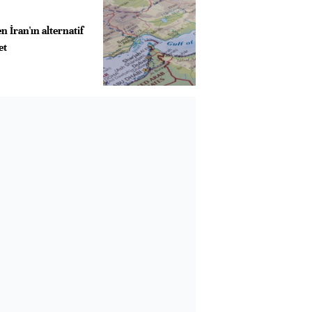
n İran'ın alternatif
et