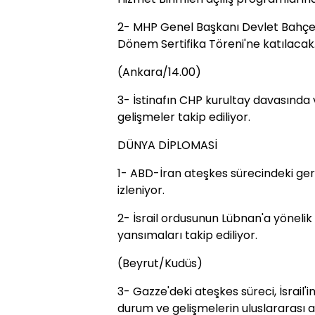
2- MHP Genel Başkanı Devlet Bahçeli,
Dönem Sertifika Töreni'ne katılacak
(Ankara/14.00)
3- İstinafın CHP kurultay davasında v
gelişmeler takip ediliyor.
DÜNYA DİPLOMASİ
1- ABD-İran ateşkes sürecindeki geril
izleniyor.
2- İsrail ordusunun Lübnan'a yönelik sal
yansımaları takip ediliyor.
(Beyrut/Kudüs)
3- ⁠⁠Gazze'deki ateşkes süreci, İsrail'i
durum ve gelişmelerin uluslararası a