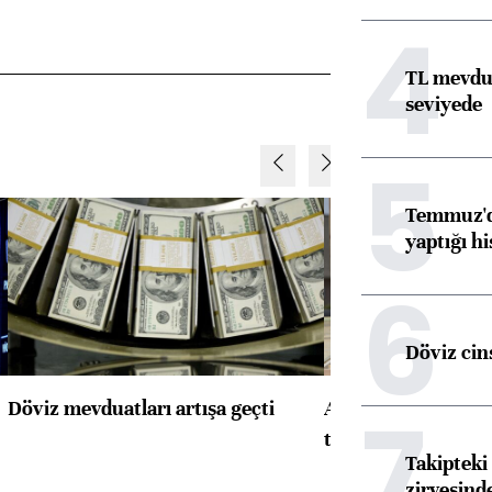
4
TL mevdua
seviyede
5
Temmuz'da
yaptığı hi
6
Döviz cins
7
Döviz mevduatları artışa geçti
ABD'de konut başla
toparlandı
Takipteki 
zirvesind