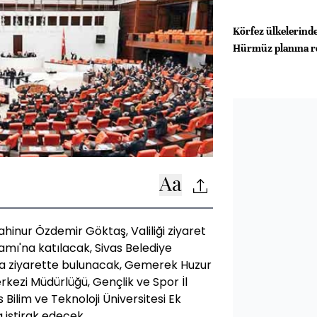
Körfez ülkelerinde
Hürmüz planına r
ahinur Özdemir Göktaş, Valiliği ziyaret
ramı'na katılacak, Sivas Belediye
ı'na ziyarette bulunacak, Gemerek Huzur
rkezi Müdürlüğü, Gençlik ve Spor İl
Bilim ve Teknoloji Üniversitesi Ek
 iştirak edecek.