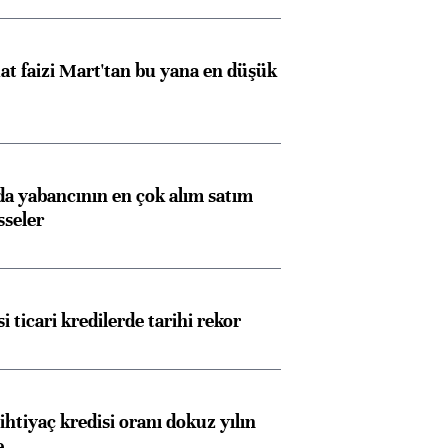
t faizi Mart'tan bu yana en düşük
 yabancının en çok alım satım
Almanya, Commerzbank
Ba
sseler
konusunda Unicredit ile
me
görüşmelere hazırlanıyor
i ticari kredilerde tarihi rekor
ngıçları
ihtiyaç kredisi oranı dokuz yılın
e