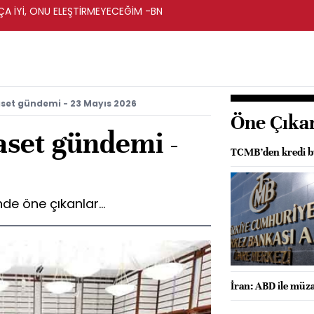
A İYİ, ONU ELEŞTİRMEYECEĞİM -BN
set gündemi - 23 Mayıs 2026
Öne Çıka
aset gündemi -
TCMB’den kredi b
e öne çıkanlar...
İran: ABD ile müza