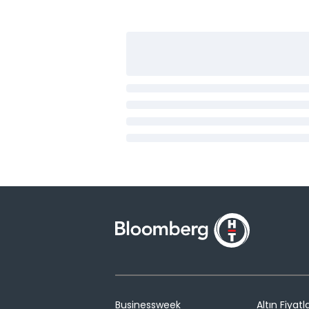
Businessweek
Altın Fiyatla