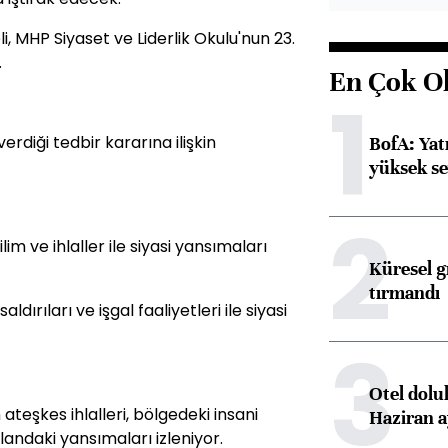
 MHP Siyaset ve Liderlik Okulu'nun 23.
.
En Çok O
1
erdiği tedbir kararına ilişkin
BofA: Yatı
yüksek se
2
im ve ihlaller ile siyasi yansımaları
Küresel gı
tırmandı
dırıları ve işgal faaliyetleri ile siyasi
3
Otel dolu
n ateşkes ihlalleri, bölgedeki insani
Haziran a
landaki yansımaları izleniyor.