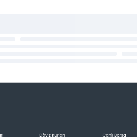
rı
Döviz Kurları
Canlı Borsa