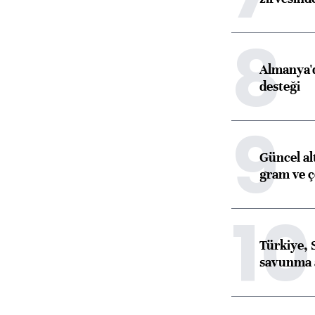
8
Almanya'd
desteği
9
Güncel al
gram ve ç
10
Türkiye, 
savunma 