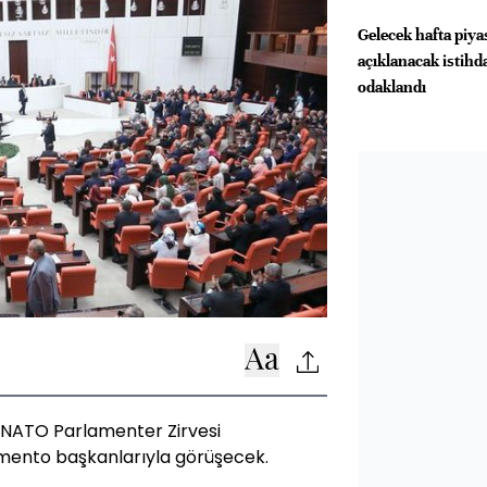
Gelecek hafta piya
açıklanacak istihd
odaklandı
NATO Parlamenter Zirvesi
mento başkanlarıyla görüşecek.