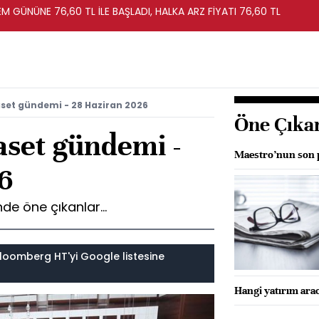
EM GÜNÜNE 76,60 TL İLE BAŞLADI, HALKA ARZ FİYATI 76,60 TL
set gündemi - 28 Haziran 2026
Öne Çıka
aset gündemi -
Maestro’nun son 
6
e öne çıkanlar...
loomberg HT'yi Google listesine
Hangi yatırım arac