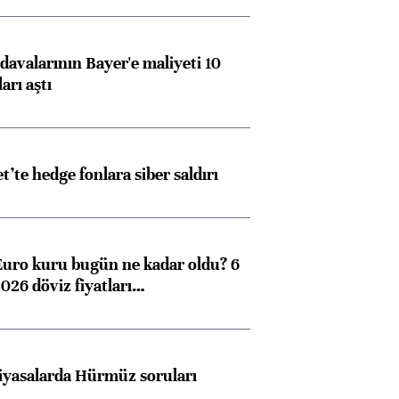
konusunda Unicredit ile
me
görüşmelere hazırlanıyor
avalarının Bayer'e maliyeti 10
arı aştı
ngıçları
et’te hedge fonlara siber saldırı
Euro kuru bugün ne kadar oldu? 6
026 döviz fiyatları…
iyasalarda Hürmüz soruları