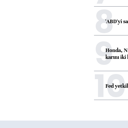
8
'ABD'yi s
9
Honda, Ni
karını iki
10
Fed yetki