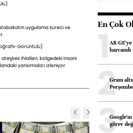
ülü)
En Çok O
1
mutabakatın uygulama süreci ve
r.
AR-GE'ye 
oğraflı-Görüntülü)
harcandı
 ateşkes ihlalleri, bölgedeki insani
2
landaki yansımaları izleniyor.
Gram alt
Perşembe 
3
Google'ın
görev değ