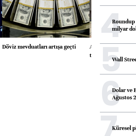
4
Roundup d
milyar dol
5
Döviz mevduatları artışa geçti
ABD'de konut başla
toparlandı
Wall Stre
6
Dolar ve 
Ağustos 2
7
Küresel p