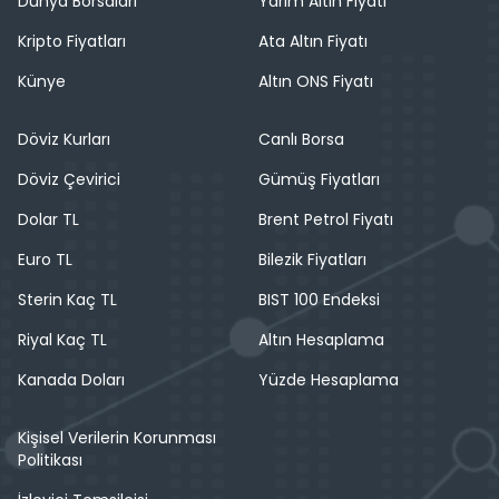
Dünya Borsaları
Yarım Altın Fiyatı
Kripto Fiyatları
Ata Altın Fiyatı
Künye
Altın ONS Fiyatı
Döviz Kurları
Canlı Borsa
Döviz Çevirici
Gümüş Fiyatları
Dolar TL
Brent Petrol Fiyatı
Euro TL
Bilezik Fiyatları
Sterin Kaç TL
BIST 100 Endeksi
Riyal Kaç TL
Altın Hesaplama
Kanada Doları
Yüzde Hesaplama
Kişisel Verilerin Korunması
Politikası