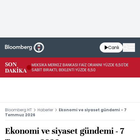
Canlı
SON
MEKSİKA MERKEZ BANKASI FAİZ ORANINI YÜZDE 6,50'DE
OY
DAKİKA
SABİT BIRAKTI; BEKLENTİ YÜZDE 6,50
AÇ
Bloomberg HT
Haberler
Ekonomi ve siyaset gündemi - 7
Temmuz 2026
Ekonomi ve siyaset gündemi - 7