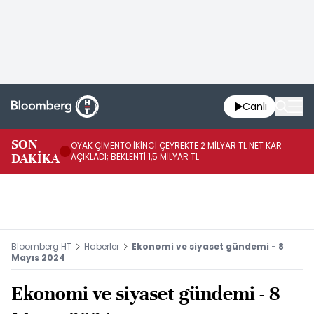
Canlı
İR
SON
OYAK ÇİMENTO İKİNCİ ÇEYREKTE 2 MİLYAR TL NET KAR
YÖ
DAKİKA
AÇIKLADI; BEKLENTİ 1,5 MİLYAR TL
OL
Bloomberg HT
Haberler
Ekonomi ve siyaset gündemi - 8
Mayıs 2024
Ekonomi ve siyaset gündemi - 8