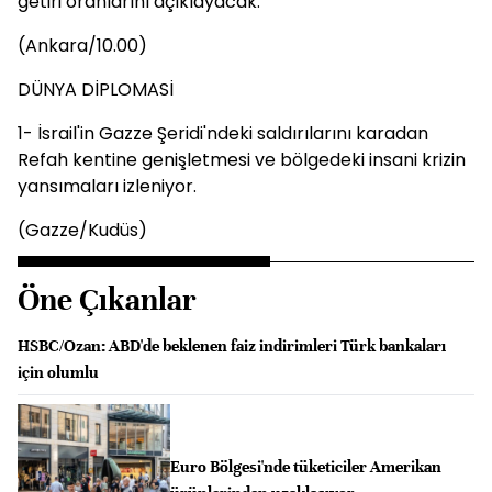
getiri oranlarını açıklayacak.
(Ankara/10.00)
DÜNYA DİPLOMASİ
1- İsrail'in Gazze Şeridi'ndeki saldırılarını karadan
Refah kentine genişletmesi ve bölgedeki insani krizin
yansımaları izleniyor.
(Gazze/Kudüs)
Öne Çıkanlar
HSBC/Ozan: ABD'de beklenen faiz indirimleri Türk bankaları
için olumlu
Euro Bölgesi'nde tüketiciler Amerikan