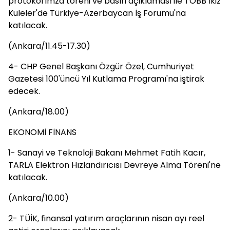
protokol imza töreni ve basın açıklaması ile TOBB İkiz
Kuleler'de Türkiye-Azerbaycan İş Forumu'na
katılacak.
(Ankara/11.45-17.30)
4- CHP Genel Başkanı Özgür Özel, Cumhuriyet
Gazetesi 100'üncü Yıl Kutlama Programı'na iştirak
edecek.
(Ankara/18.00)
EKONOMİ FİNANS
1- Sanayi ve Teknoloji Bakanı Mehmet Fatih Kacır,
TARLA Elektron Hızlandırıcısı Devreye Alma Töreni'ne
katılacak.
(Ankara/10.00)
2- TÜİK, finansal yatırım araçlarının nisan ayı reel