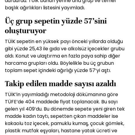
durdurdu. TÜİK bunun yerine ana grup ve temel
başlık ağırlıkları listesini yayımladı.
Üç grup sepetin yüzde 57’sini
oluşturuyor
TÜİK sepetin en yüksek payı önceki yıllarda olduğu
gibi yüzde 25,43 ile gıda ve alkolsüz içecekler grubu
aldı. Konut ve ulaştırma en fazla paya sahip diğer
harcama grupları oldu. Böylelikle bu üç grubun
toplam sepet içindeki ağırlığı yüzde 57’yi aştı.
Takip edilen madde sayısı azaldı
TÜİK’in yayımladığı metodoloji dökümanına göre
TÜFE’de 404 maddede fiyat toplanacak. Bu sayı
gelen yıl 409’du. Bu dönemde sepete yeni giren tek
madde kadın taytı, sepetten çıkan maddeler ise
kakaolu toz içecek, pamuklu kumaş, çocuk gömlek,
plastik mutfak eşyaları, hastane yatak ücreti ve