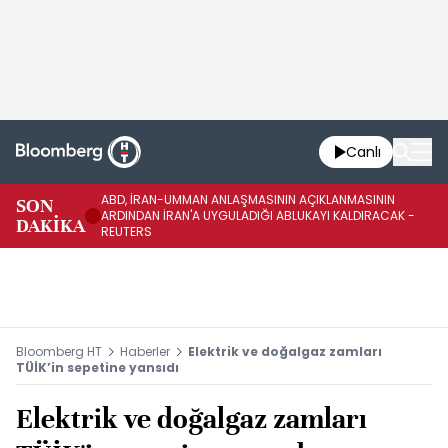
Canlı
ABD, İRAN-UMMAN ANLAŞMASININ AÇIKLANMASININ
AB
SON
ARDINDAN İRAN'A UYGULADIĞI ABLUKAYI KALDIRACAK -
GE
DAKİKA
REUTERS
UY
Bloomberg HT
Haberler
Elektrik ve doğalgaz zamları
TÜİK’in sepetine yansıdı
Elektrik ve doğalgaz zamları