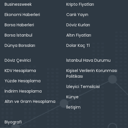
Businessweek
Kripto Fiyatları
Ekonomi Haberleri
Canlı Yayın
Borsa Haberleri
Döviz Kurları
Borsa İstanbul
Altın Fiyatları
Dünya Borsaları
Dolar Kaç Tl
Döviz Çevirici
İstanbul Hava Durumu
KDV Hesaplama
Kişisel Verilerin Korunması
Politikası
Yüzde Hesaplama
İzleyici Temsilcisi
İndirim Hesaplama
Künye
Altın ve Gram Hesaplama
İletişim
Biyografi