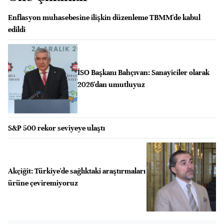
Enflasyon muhasebesine ilişkin düzenleme TBMM'de kabul
edildi
İSO Başkanı Bahçıvan: Sanayiciler olarak
2026'dan umutluyuz
S&P 500 rekor seviyeye ulaştı
Akçiğit: Türkiye'de sağlıktaki araştırmaları
ürüne çeviremiyoruz