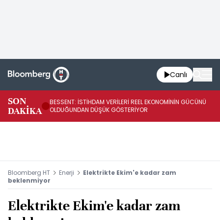
Canlı
AB
SON
BESSENT: İSTİHDAM VERİLERİ REEL EKONOMİNİN GÜCÜNÜ
Fİ
DAKİKA
OLDUĞUNDAN DÜŞÜK GÖSTERİYOR
UY
Bloomberg HT
Enerji
Elektrikte Ekim'e kadar zam
beklenmiyor
Elektrikte Ekim'e kadar zam