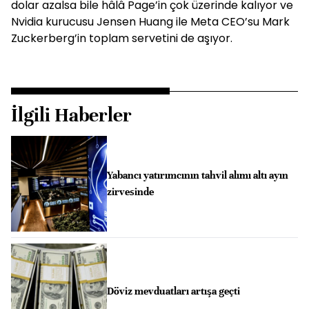
dolar azalsa bile hâlâ Page’in çok üzerinde kalıyor ve
Nvidia kurucusu Jensen Huang ile Meta CEO’su Mark
Zuckerberg’in toplam servetini de aşıyor.
İlgili Haberler
Yabancı yatırımcının tahvil alımı altı ayın
zirvesinde
Döviz mevduatları artışa geçti