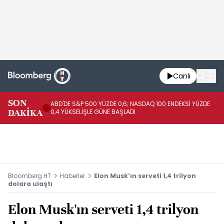
Canlı
SON
ABD'DE S&P 500 YÜZDE 0,6; NASDAQ 100 ENDEKSİ YÜZDE
SP
DAKİKA
0,4 YÜKSELİŞLE GÜNE BAŞLADI
20
Bloomberg HT
Haberler
Elon Musk’ın serveti 1,4 trilyon
dolara ulaştı
Elon Musk'ın serveti 1,4 trilyon