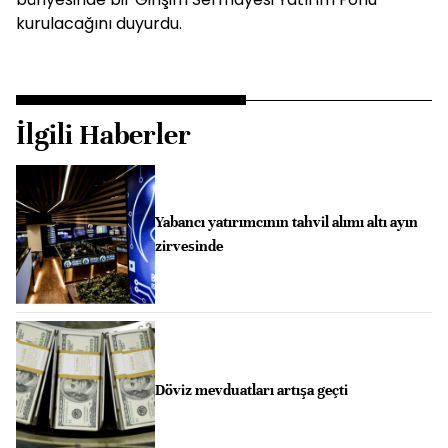
kurulacağını duyurdu.
İlgili Haberler
Yabancı yatırımcının tahvil alımı altı ayın
zirvesinde
Döviz mevduatları artışa geçti