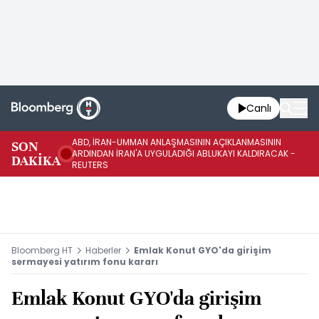
Canlı
ABD, İRAN-UMMAN ANLAŞMASININ AÇIKLANMASININ
AB
SON
ARDINDAN İRAN'A UYGULADIĞI ABLUKAYI KALDIRACAK -
GE
DAKİKA
REUTERS
UY
Bloomberg HT
Haberler
Emlak Konut GYO'da girişim
sermayesi yatırım fonu kararı
Emlak Konut GYO'da girişim