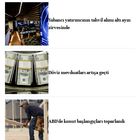
Yabancı yatırımcının tahvil alımı altı ayın
zirvesinde
Döviz mevduatları artışa geçti
ABD'de konut başlangıçları toparlandı