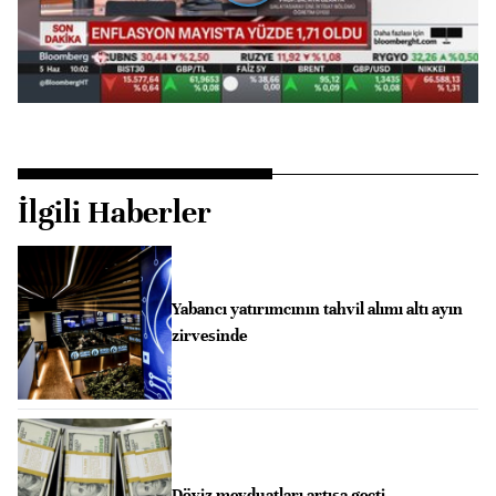
Oynat
İlgili Haberler
Yabancı yatırımcının tahvil alımı altı ayın
zirvesinde
Döviz mevduatları artışa geçti