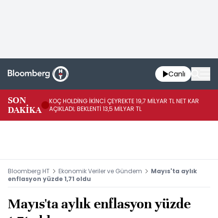
Canlı
SON
KOÇ HOLDİNG İKİNCİ ÇEYREKTE 19,7 MİLYAR TL NET KAR
BO
DAKİKA
AÇIKLADI; BEKLENTİ 13,5 MİLYAR TL
YÜ
Bloomberg HT
Ekonomik Veriler ve Gündem
Mayıs'ta aylık
enflasyon yüzde 1,71 oldu
Mayıs'ta aylık enflasyon yüzde