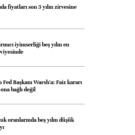
da fiyatları son 3 yılın zirvesine
rımcı iyimserliği beş yılın en
viyesinde
 Fed Başkanı Warsh'a: Faiz kararı
na bağlı değil
luk oranlarında beş yılın düşük
yı