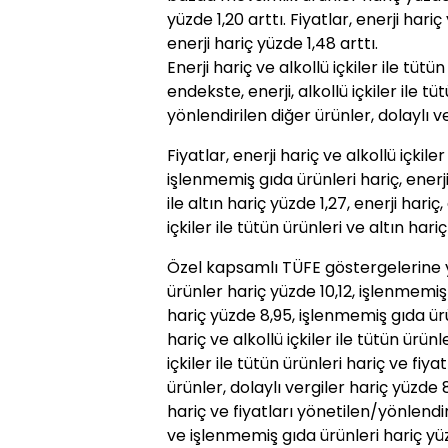
yüzde 1,20 arttı.
Fiyat
lar, enerji hari
enerji hariç yüzde 1,48 arttı.
Enerji hariç ve alkollü içkiler ile tüt
endekste, enerji, alkollü içkiler ile t
yönlendirilen diğer ürünler, dolaylı v
Fiyat
lar, enerji hariç ve alkollü içkile
işlenmemiş gıda ürünleri hariç, enerji 
ile altın hariç yüzde 1,27, enerji hariç
içkiler ile tütün ürünleri ve altın hari
Özel kapsamlı TÜFE göstergelerine y
ürünler hariç yüzde 10,12, işlenmemiş 
hariç yüzde 8,95, işlenmemiş gıda ürün
hariç ve alkollü içkiler ile tütün ürünl
içkiler ile tütün ürünleri hariç ve
fiyat
ürünler, dolaylı vergiler hariç yüzde 8,
hariç ve
fiyat
ları yönetilen/yönlendir
ve işlenmemiş gıda ürünleri hariç yüz