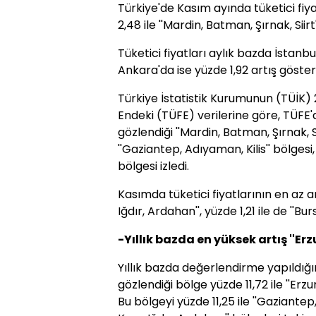
Türkiye'de Kasım ayında tüketici
fiy
2,48 ile ''Mardin, Batman, Şırnak, Siirt'
Tüketici
fiyat
ları aylık bazda İstanbul
Ankara'da ise yüzde 1,92 artış göster
Türkiye İstatistik Kurumunun (TÜİK) 2
Endeki (TÜFE) verilerine göre, TÜFE'
gözlendiği ''Mardin, Batman, Şırnak, Si
''Gaziantep, Adıyaman, Kilis'' bölgesi, 
bölgesi izledi.
Kasımda tüketici
fiyat
larının en az ar
Iğdır, Ardahan'', yüzde 1,21 ile de ''Bur
-Yıllık bazda en yüksek artış ''E
Yıllık bazda değerlendirme yapıldığ
gözlendiği bölge yüzde 11,72 ile ''Erz
Bu bölgeyi yüzde 11,25 ile ''Gaziantep, 