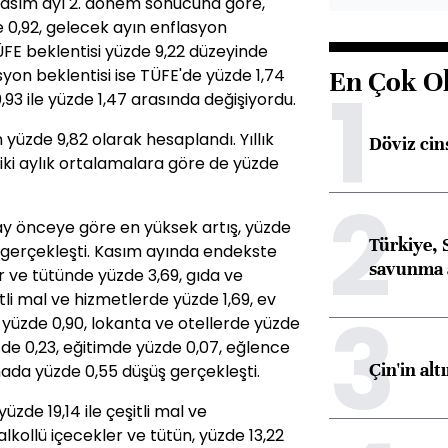
 Kasım ayı 2. dönem sonucuna göre,
e 0,92, gelecek ayın enflasyon
 TÜFE beklentisi yüzde 9,22 düzeyinde
syon beklentisi ise TÜFE'de yüzde 1,74
En Çok O
1
0,93 ile yüzde 1,47 arasında değişiyordu.
n yüzde 9,82 olarak hesaplandı. Yıllık
Döviz cins
iki aylık ortalamalara göre de yüzde
2
 ay önceye göre en yüksek artış, yüzde
Türkiye, 
 gerçekleşti. Kasım ayında endekste
savunma 
r ve tütünde yüzde 3,69, gıda ve
tli mal ve hizmetlerde yüzde 1,69, ev
3
yüzde 0,90, lokanta ve otellerde yüzde
üzde 0,23, eğitimde yüzde 0,07, eğlence
Çin'in alt
rmada yüzde 0,55 düşüş gerçekleşti.
üzde 19,14 ile çeşitli mal ve
alkollü içecekler ve tütün, yüzde 13,22