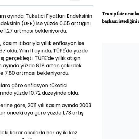
Trump faiz oranla
ım ayında, Tüketici Fiyatları Endeksinin
başkanı istediğini 
ndeksinin (ÜFE) ise yüzde 0,65 arttığını
e 1,27 artması bekleniyordu.
, Kasım itibarıyla yıllık enflasyon ise
7 oldu. Yılın 11 ayında, TÜFE'de yüzde
ş gerçekleşti. TÜFE'de yıllık atışın
 ayında yüzde 8.18 artan çekirdek
zde 7.80 artması bekleniyordu.
alara göre enflasyon tüketici
larında yüzde 10,72 düzeyinde oldu.
lerine göre, 2011 yılı Kasım ayında 2003
 bir önceki aya göre yüzde 1,73 artış
ki karar alıcılarla her ay iki kez