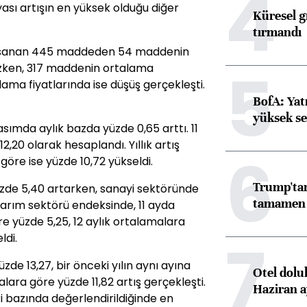
4
şyası artışın en yüksek olduğu diğer
Küresel gı
tırmandı
kapsanan 445 maddeden 54 maddenin
5
zken, 317 maddenin ortalama
talama
fiyat
larında ise düşüş gerçekleşti.
BofA: Yatı
yüksek se
asımda aylık bazda yüzde 0,65 arttı. 11
12,20 olarak hesaplandı. Yıllık artış
6
 göre ise yüzde 10,72 yükseldi.
Trump'tan
üzde 5,40 artarken, sanayi sektöründe
tamamen o
arım sektörü endeksinde, 11 ayda
re yüzde 5,25, 12 aylık ortalamalara
7
ldi.
de 13,27, bir önceki yılın aynı ayına
Otel dolu
lara göre yüzde 11,82 artış gerçekleşti.
Haziran a
ri bazında değerlendirildiğinde en