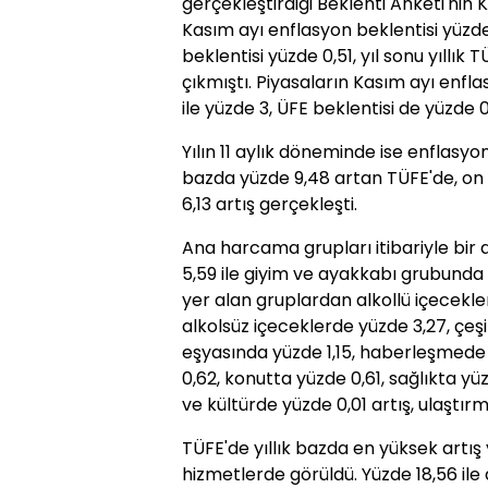
gerçekleştirdiği Beklenti Anketi'nin
Kasım ayı enflasyon beklentisi yüzd
beklentisi yüzde 0,51, yıl sonu yıllık
çıkmıştı. Piyasaların Kasım ayı enfla
ile yüzde 3, ÜFE beklentisi de yüzde 
Yılın 11 aylık döneminde ise enflasyo
bazda yüzde 9,48 artan TÜFE'de, on 
6,13 artış gerçekleşti.
Ana harcama grupları itibariyle bir
5,59 ile giyim ve ayakkabı grubunda
yer alan gruplardan alkollü içecekle
alkolsüz içeceklerde yüzde 3,27, çeşi
eşyasında yüzde 1,15, haberleşmede 
0,62, konutta yüzde 0,61, sağlıkta y
ve kültürde yüzde 0,01 artış, ulaştı
TÜFE'de yıllık bazda en yüksek artış y
hizmetlerde görüldü. Yüzde 18,56 ile 