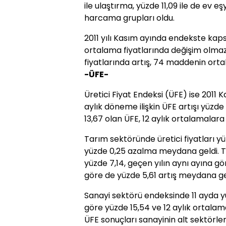
ile ulaştırma, yüzde 11,09 ile de ev e
harcama grupları oldu.
2011 yılı Kasım ayında endekste 
ortalama
fiyat
larında değişim olma
fiyat
larında artış, 74 maddenin or
-ÜFE-
Üretici
Fiyat
Endeksi (ÜFE) ise 2011 K
aylık döneme ilişkin ÜFE artışı yüzde 
13,67 olan ÜFE, 12 aylık ortalamalara
Tarım sektöründe üretici
fiyat
ları y
yüzde 0,25 azalma meydana geldi. T
yüzde 7,14, geçen yılın aynı ayına gö
göre de yüzde 5,61 artış meydana ge
Sanayi sektörü endeksinde 11 ayda yüz
göre yüzde 15,54 ve 12 aylık ortalama
ÜFE sonuçları sanayinin alt sektörle