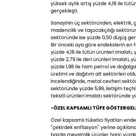
yüksek aylık artış yüzde 4,18 ile tütü
gerçekleşti.
Sanayinin üç sektöründen, elektrik, 
madencilik ve taşocakçılığı sektörün
sektöründe ise yüzde 0,50 düşüş ger
Bir önceki aya göre endekslerin en fa
yüzde 4,18 ile tütün ürünleri imalatı,
yüzde 2,79 ile deri ürünleri imalatı, 
yüzde 1,98 ile ham petrol ve doğalgaz 
üretimi ve dağıtım alt sektörleri old
incelendiğinde, metal cevheri sektö
sektöründe yüzde 5,99, iletişim teçh
tekstil ürünleri imalatı sektöründe 
-ÖZEL KAPSAMLI TÜFE GÖSTERGEL
Özel kapsamlı tüketici
fiyat
ları ende
''çekirdek enflasyon'' yerine açıkla
bazda mevsimlik ürünler hariç yüzde 