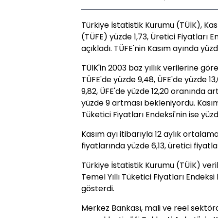
Türkiye İstatistik Kurumu (TÜİK), Kas
(TÜFE) yüzde 1,73, Üretici Fiyatları E
açıkladı. TÜFE'nin Kasım ayında yüzd
TÜİK'in 2003 baz yıllık verilerine göre
TÜFE'de yüzde 9,48, ÜFE'de yüzde 13,6
9,82, ÜFE'de yüzde 12,20 oranında artı
yüzde 9 artması bekleniyordu. Kasım
Tüketici Fiyatları Endeksi'nin ise yü
Kasım ayı itibarıyla 12 aylık ortalam
fiyatlarında yüzde 6,13, üretici fiyat
Türkiye İstatistik Kurumu (TÜİK) veri
Temel Yıllı Tüketici
Fiyat
ları Endeksi
gösterdi.
Merkez Bankası, mali ve reel sektörde