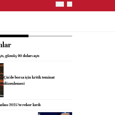
TRUMP: WARSH OLDUKÇA 
nlar
ştı, gümüş 90 doları aştı
Çin'de borsa için kritik teminat
düzenlemesi
fazlası 2025’te rekor kırdı