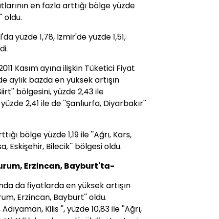
at
larının en fazla arttığı bölge yüzde
' oldu.
'da yüzde 1,78, İzmir'de yüzde 1,51,
di.
011 Kasım ayına ilişkin Tüketici
Fiyat
de aylık bazda en yüksek artışın
irt'' bölgesini, yüzde 2,43 ile
yüzde 2,41 ile de ''Şanlıurfa, Diyarbakır''
ttığı bölge yüzde 1,19 ile ''Ağrı, Kars,
sa, Eskişehir, Bilecik'' bölgesi oldu.
rzurum, Erzincan, Bayburt'ta-
ında da
fiyat
larda en yüksek artışın
urum, Erzincan, Bayburt'' oldu.
Adıyaman, Kilis '', yüzde 10,83 ile ''Ağrı,