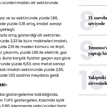
n ürünleri imalatı alt sektöründe
8
TL mevdua
gaz ve su sektöründe yüzde 1,86,
seviyede
de yüzde 0,18 artış, imalat sanayi
çekleşti.
zla artış gösterdiği alt sektörler,
9
 yüzde 3,33 ile büro makineleri imalatı,
yüzde 2,16 ile maden kömürü ve linyit,
Temmuz'da
çıkarımı, yüzde 1,86 ile elektrik, gaz
yaptığı hi
u. Buna karşılık
fiyat
lar geçen aya göre
ründe yüzde 6,63, ana metal sanayi
10
izatı imalatı sektöründe yüzde 2,95,
yüzde 1,63 azalma meydana geldi.
Takipteki 
zirvesind
ERİ-
ksi göstergelerine bakıldığında,
nan TÜFE göstergeleri, Kasımda aylık
0,66, işlenmemiş gıda ürünleri hariç