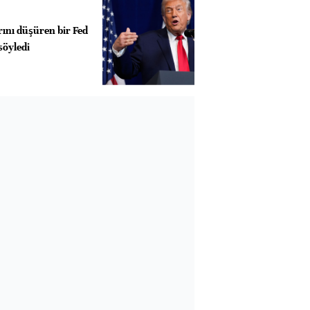
rını düşüren bir Fed
söyledi