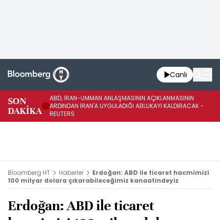
Canlı
ABD, İRAN-UMMAN ANLAŞMASININ AÇIKLANMASININ
AB
SON
ARDINDAN İRAN'A UYGULADIĞI ABLUKAYI KALDIRACAK -
GE
DAKİKA
REUTERS
UY
Bloomberg HT
Haberler
Erdoğan: ABD ile ticaret hacmimizi
100 milyar dolara çıkarabileceğimiz kanaatindeyiz
Erdoğan: ABD ile ticaret