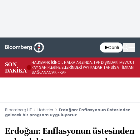
Canlı
HALKBANK İKİNCİL HALKA ARZINDA, TVF DIŞINDAKİ MEVCUT
HA
SON
PAY SAHİPLERİNE ELLERİNDEKİ PAY KADAR TAHSİSAT İMKANI
KO
DAKİKA
SAĞLANACAK -KAP
-K
Bloomberg HT
Haberler
Erdoğan: Enflasyonun üstesinden
gelecek bir program uyguluyoruz
Erdoğan: Enflasyonun üstesinden