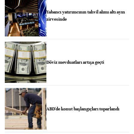
Yabancı yatırımcının tahvil alımı altı ayın
zirvesinde
Döviz mevduatları artışa geçti
ABD'de konut başlangıçları toparlandı