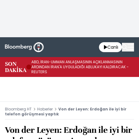
Canlı
ABD, İRAN-UMMAN ANLAŞMASININ AÇIKLANMASININ
AB
SON
ARDINDAN İRAN'A UYGULADIĞI ABLUKAYI KALDIRACAK -
GE
DAKİKA
REUTERS
UY
Bloomberg HT
Haberler
Von der Leyen: Erdoğan ile iyi bir
telefon görüşmesi yaptık
Von der Leyen: Erdoğan ile iyi bir