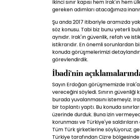
İkinci sınır kapısı hem Irak'ın hem ü
gereken adımları atacağımıza inan
Şu anda 2017 itibariyle aramızda yakl
söz konusu. Tabi biz bunu yeterli bul
aynıdır. Irak'ın güvenlik, refah ve ist
istikrarıdır. En önemli sorunlardan bir
konuda görüşmelerimizi detaylandırdı
görevlendirdik.
İbadi'nin açıklamalarında
Sayın Erdoğan görüşmemizde Irak'a 
vereceğini söyledi. Sınırın güvenliği
burada yuvalanmasını istemeyiz. Ira
bir toplantı yaptı. Bu konuda sınırlar
üzerinde durduk. Buna izin vermeyeceği
korunması ve Türkiye'ye saldırıların e
Tüm Türk şirketlerine söylüyoruz; gel
Türkiye tarafından Cizre bölgesinde