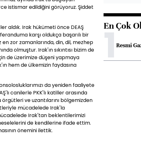
ce istismar edildiğini görüyoruz. Şiddet
En Çok O
1
giler aldık. Irak hükümeti önce DEAŞ
feranduma karşı oldukça başarılı bir
 en zor zamanlarında, din, dil, mezhep
Resmi Ga
nda olmuştur. Irak'ın sıkıntısı bizim de
 için de üzerimize düşeni yapmaya
ak'ın hem de ülkemizin faydasına
nsolosluklarımızı da yeniden faaliyete
lı canilerle PKK'lı katiller arasında
u örgütleri ve uzantılarını bölgemizden
tleriyle mücadelede Irak'la
ücadelede Irak'tan beklentilerimizi
selelerini de kendilerine ifade ettim.
sının önemini ilettik.