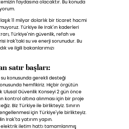
lkemizin faydasına olacaktır. Bu konuda
ıyorum.
aşık 11 milyar dolarlık bir ticaret hacmi
muyoruz. Türkiye ile Irak'ın kaderleri
ikrarı, Türkiye'nin güvenlik, refah ve
isi Irak'taki su ve enerji sorunudur. Bu
k ve ilgili bakanlarımızı
n satır başları:
su konusunda gerekli desteği
 konusunda hemfikiriz. Hiçbir örgütün
k Ulusal Güvenlik Konseyi 2 gün önce
ın kontrol altına alınması için bir proje
z. Biz Türkiye ile birlikteyiz. Sınırın
ngellenmesi için Türkiye'yle birlikteyiz.
in Irak'ta yatırım yapın.
 elektrik iletim hattı tamamlanmış