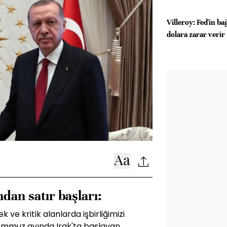
Villeroy: Fed'in ba
dolara zarar verir
dan satır başları:
ek ve kritik alanlarda işbirliğimizi
 Temmuz ayında Irak'ta başlayan