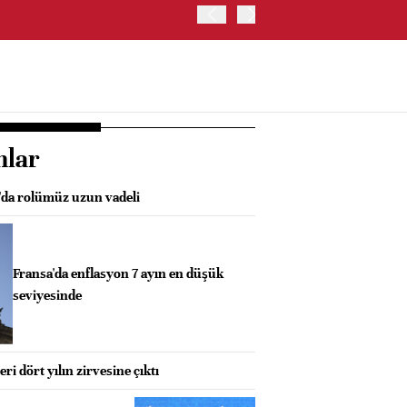
ABD HAZİNE BAKANLIĞI'NIN
nlar
da rolümüz uzun vadeli
Fransa'da enflasyon 7 ayın en düşük
seviyesinde
eri dört yılın zirvesine çıktı