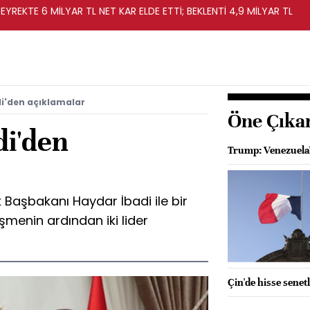
EYREKTE 6 MİLYAR TL NET KAR ELDE ETTİ; BEKLENTİ 4,9 MİLYAR TL
i'den açıklamalar
Öne Çıka
di'den
Trump: Venezuela'
Başbakanı Haydar İbadi ile bir
menin ardından iki lider
Çin'de hisse senetl