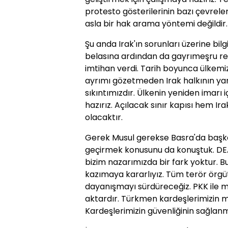
protesto gösterilerinin bazı çevreler
asla bir hak arama yöntemi değildir.
Şu anda Irak'ın sorunları üzerine bil
belasına ardından da gayrımeşru re
imtihan verdi. Tarih boyunca ülkemiz
ayrımı gözetmeden Irak halkının yanı
sıkıntımızdır. Ülkenin yeniden imarı
hazırız. Açılacak sınır kapısı hem Ir
olacaktır.
Gerek Musul gerekse Basra'da başko
geçirmek konusunu da konuştuk. DEAŞ'
bizim nazarımızda bir fark yoktur. B
kazımaya kararlıyız. Tüm terör örgü
dayanışmayı sürdüreceğiz. PKK ile m
aktardır. Türkmen kardeşlerimizin me
Kardeşlerimizin güvenliğinin sağlanma