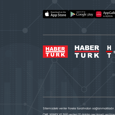
Sitemizdeki veriler Foreks tarafından sağlanmaktadır.
CME, NYMEX VE S&P verileri 10 dakika gecikmeli verilme