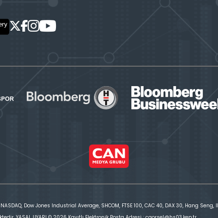
 NASDAQ, Dow Jones Industrial Average, SHCOM, FTSE 100, CAC 40, DAX 30, Hang Seng, IBE
ktedir. YASAL UYARI © 2026 Kayıtlı Elektronik Posta Adresi : cgorsel@hs03.kep.tr