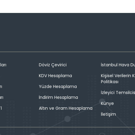
ları
Döviz Çevirici
İstanbul Hava 
n
KDV Hesaplama
Kişisel Verilerin
Politikası
rı
Yüzde Hesaplama
İzleyici Temsilcis
rı
İndirim Hesaplama
Künye
l
Altın ve Gram Hesaplama
İletişim