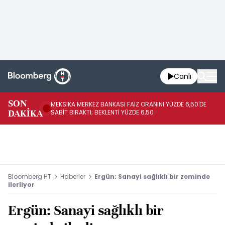
Canlı
SON
MEKSİKA MERKEZ BANKASI FAİZ ORANINI YÜZDE 6,50'DE
OY
DAKİKA
SABİT BIRAKTI; BEKLENTİ YÜZDE 6,50
AÇ
Bloomberg HT
Haberler
Ergün: Sanayi sağlıklı bir zeminde
ilerliyor
Ergün: Sanayi sağlıklı bir