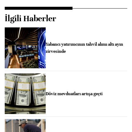
İlgili Haberler
Yabancı yatırımcının tahvil alımı altı ayın
zirvesinde
Döviz mevduatları artışa geçti