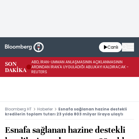
Canlı
ABD, İRAN-UMMAN ANLAŞMASININ AÇIKLANMASININ
AB
SON
ARDINDAN İRAN'A UYGULADIĞI ABLUKAYI KALDIRACAK -
GE
DAKİKA
REUTERS
UY
Bloomberg HT
Haberler
Esnafa sağlanan hazine destekli
kredilerin toplam tutarı 23 yılda 803 milyar liraya ulaştı
Esnafa sağlanan hazine destekli