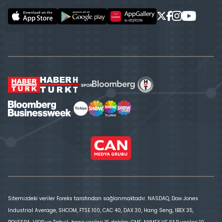
Sitemizdeki veriler Foreks tarafından sağlanmaktadır. NASDAQ, Dow Jones
Industrial Average, SHCOM, FTSE 100, CAC 40, DAX 30, Hang Seng, IBEX 35,