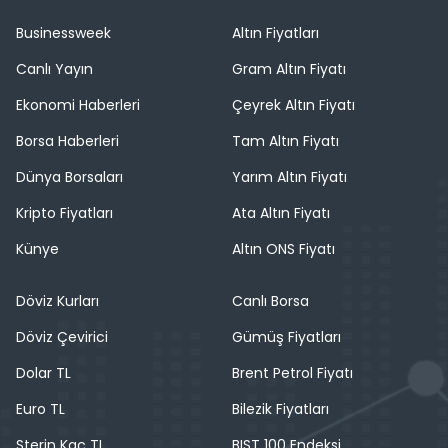
Businessweek
Altın Fiyatları
Canlı Yayın
Gram Altın Fiyatı
Ekonomi Haberleri
Çeyrek Altın Fiyatı
Borsa Haberleri
Tam Altın Fiyatı
Dünya Borsaları
Yarım Altın Fiyatı
Kripto Fiyatları
Ata Altın Fiyatı
Künye
Altın ONS Fiyatı
Döviz Kurları
Canlı Borsa
Döviz Çevirici
Gümüş Fiyatları
Dolar TL
Brent Petrol Fiyatı
Euro TL
Bilezik Fiyatları
Sterin Kaç TL
BIST 100 Endeksi