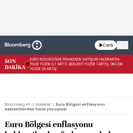
Canlı
EURO BÖLGESİ'NDE PERAKENDE SATIŞLAR HAZİRAN'DA
EU
SON
YILLIK YÜZDE 0,7 ARTTI; BEKLENTİ YÜZDE 1 ARTIŞ, ÖNCEKİ
AY
DAKİKA
YÜZDE 1,9 ARTIŞ
ÖN
Bloomberg HT
Haberler
Euro Bölgesi enflasyonu
beklentilerden fazla yavaşladı
Euro Bölgesi enflasyonu