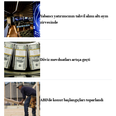
Yabancı yatırımcının tahvil alımı altı ayın
zirvesinde
Döviz mevduatları artışa geçti
ABD'de konut başlangıçları toparlandı