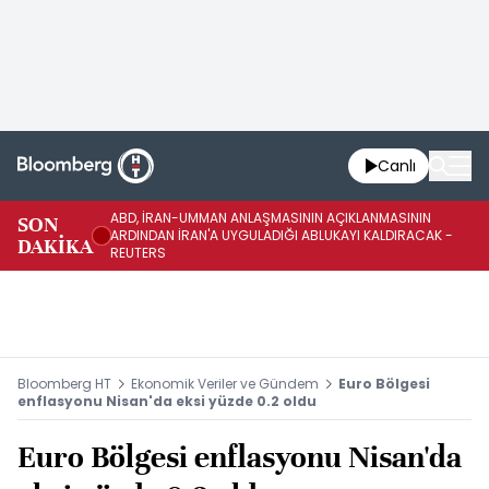
Canlı
ABD, İRAN-UMMAN ANLAŞMASININ AÇIKLANMASININ
AB
SON
ARDINDAN İRAN'A UYGULADIĞI ABLUKAYI KALDIRACAK -
GE
DAKİKA
REUTERS
UY
Bloomberg HT
Ekonomik Veriler ve Gündem
Euro Bölgesi
enflasyonu Nisan'da eksi yüzde 0.2 oldu
Euro Bölgesi enflasyonu Nisan'da