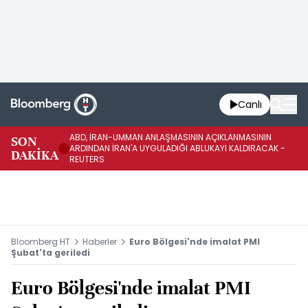
Canlı
ABD, İRAN-UMMAN ANLAŞMASININ AÇIKLANMASININ
AB
SON
ARDINDAN İRAN'A UYGULADIĞI ABLUKAYI KALDIRACAK -
GE
DAKİKA
REUTERS
UY
Bloomberg HT
Haberler
Euro Bölgesi'nde imalat PMI
Şubat'ta geriledi
Euro Bölgesi'nde imalat PMI