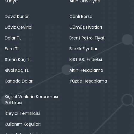
Künye
Altın ONS Fiyatı
Döviz Kurları
Canlı Borsa
Döviz Çevirici
Gümüş Fiyatları
Dolar TL
Brent Petrol Fiyatı
Euro TL
Bilezik Fiyatları
Sterin Kaç TL
BIST 100 Endeksi
Riyal Kaç TL
Altın Hesaplama
Kanada Doları
Yüzde Hesaplama
Kişisel Verilerin Korunması
Politikası
İzleyici Temsilcisi
Kullanım Koşulları