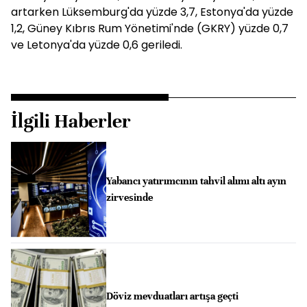
artarken Lüksemburg'da yüzde 3,7, Estonya'da yüzde
1,2, Güney Kıbrıs Rum Yönetimi'nde (GKRY) yüzde 0,7
ve Letonya'da yüzde 0,6 geriledi.
İlgili Haberler
Yabancı yatırımcının tahvil alımı altı ayın
zirvesinde
Döviz mevduatları artışa geçti