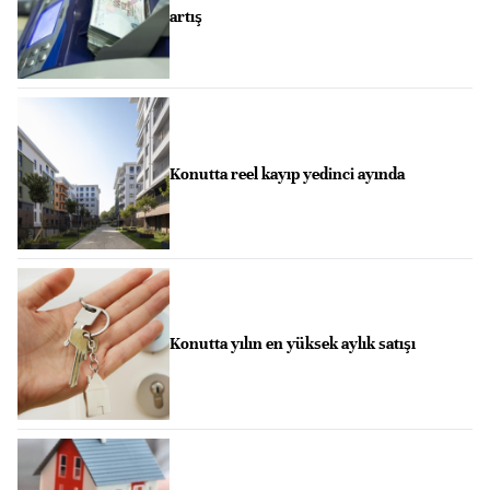
artış
Konutta reel kayıp yedinci ayında
Konutta yılın en yüksek aylık satışı