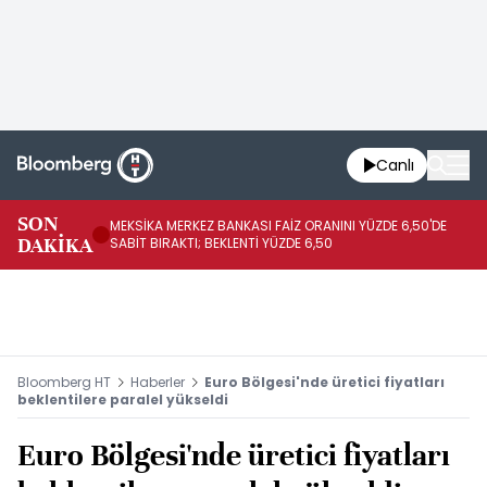
Canlı
SON
MEKSİKA MERKEZ BANKASI FAİZ ORANINI YÜZDE 6,50'DE
OY
DAKİKA
SABİT BIRAKTI; BEKLENTİ YÜZDE 6,50
AÇ
Bloomberg HT
Haberler
Euro Bölgesi'nde üretici fiyatları
beklentilere paralel yükseldi
Euro Bölgesi'nde üretici fiyatları