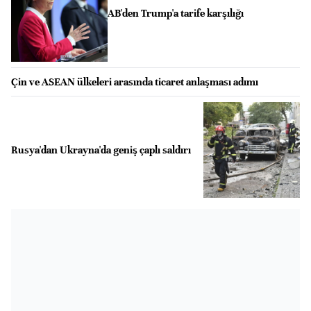
AB'den Trump'a tarife karşılığı
Çin ve ASEAN ülkeleri arasında ticaret anlaşması adımı
Rusya'dan Ukrayna'da geniş çaplı saldırı