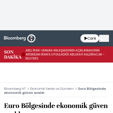
Canlı
ABD, İRAN-UMMAN ANLAŞMASININ AÇIKLANMASININ
AB
SON
ARDINDAN İRAN'A UYGULADIĞI ABLUKAYI KALDIRACAK -
GE
DAKİKA
REUTERS
UY
Bloomberg HT
Ekonomik Veriler ve Gündem
Euro Bölgesinde
ekonomik güven azaldı
Euro Bölgesinde ekonomik güven