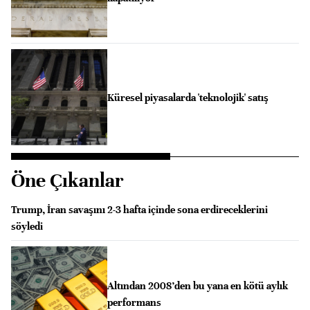
Küresel piyasalarda 'teknolojik' satış
Öne Çıkanlar
Trump, İran savaşını 2-3 hafta içinde sona erdireceklerini
söyledi
Altından 2008’den bu yana en kötü aylık
performans