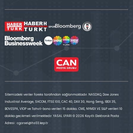
Sitemizdeki veriler Foreks tarafından sağlanmaktadır. NASDAQ, Dow Jones
Industrial Average, SHCOM, FTSE 100, CAC 40, DAX 30, Hang Seng, IBEX 35,
BOVESPA, VİOP ve Tahvil-bono verileri 15 dakika; CME, NYMEX VE S&P verileri 10
dakika gecikmeli verilmektedir. YASAL UYARI © 2026 Kayıtlı Elektronik Posta
Adresi : cgorsel@hs03.kep.tr