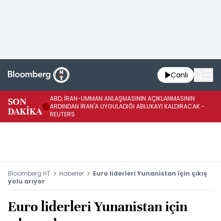
Canlı
ABD, İRAN-UMMAN ANLAŞMASININ AÇIKLANMASININ
AB
SON
ARDINDAN İRAN'A UYGULADIĞI ABLUKAYI KALDIRACAK -
GE
DAKİKA
REUTERS
UY
Bloomberg HT
Haberler
Euro liderleri Yunanistan için çıkış
yolu arıyor
Euro liderleri Yunanistan için