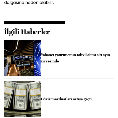
dalgasına neden olabilir.
İlgili Haberler
Yabancı yatırımcının tahvil alımı altı ayın
zirvesinde
Döviz mevduatları artışa geçti