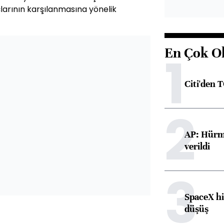
larının karşılanmasına yönelik
En Çok O
1
Citi'den 
2
AP: Hürmü
verildi
3
SpaceX hi
düşüş