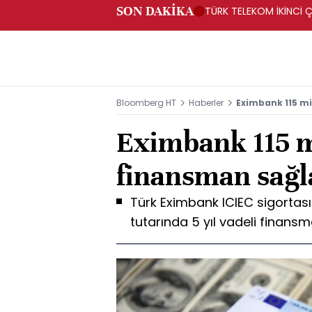
SON DAKİKA
TÜRK TELEKOM İKİNCİ Ç
Bloomberg HT
Haberler
Eximbank 115 m
Eximbank 115 m
finansman sağl
Türk Eximbank ICIEC sigortası
tutarında 5 yıl vadeli finansm