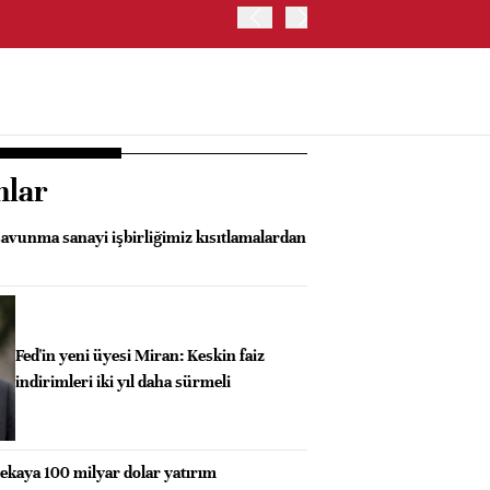
ABD HAZİNE BAKANLIĞI'NIN
nlar
savunma sanayi işbirliğimiz kısıtlamalardan
Fed'in yeni üyesi Miran: Keskin faiz
indirimleri iki yıl daha sürmeli
ekaya 100 milyar dolar yatırım