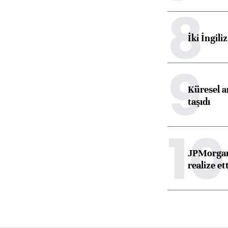
8
İki İngili
9
Küresel ar
taşıdı
10
JPMorgan
realize ett