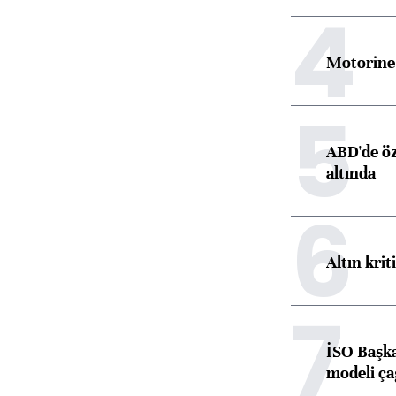
4
Motorine 
5
ABD'de öz
altında
6
Altın krit
7
İSO Başka
modeli ça