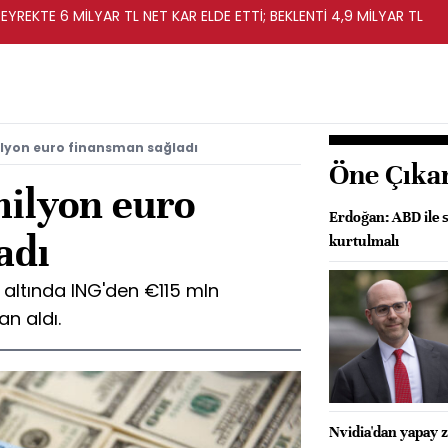
EYREKTE 6 MİLYAR TL NET KAR ELDE ETTİ; BEKLENTİ 4,9 MİLYAR TL
ilyon euro finansman sağladı
Öne Çıka
ilyon euro
Erdoğan: ABD ile 
adı
kurtulmalı
 altında ING'den €115 mln
an aldı.
Nvidia'dan yapay z