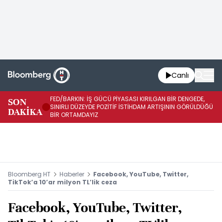
Canlı
FED/BARKIN: İŞ GÜCÜ PİYASASI KIRILGAN BİR DENGEDE,
SON
İŞ
SINIRLI DÜZEYDE POZİTİF İSTİHDAM ARTIŞININ GÖRÜLDÜĞÜ
DAKİKA
SÜ
BİR ORTAMDAYIZ
Bloomberg HT
Haberler
Facebook, YouTube, Twitter,
TikTok’a 10’ar milyon TL’lik ceza
Facebook, YouTube, Twitter,