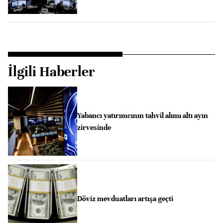
İlgili Haberler
Yabancı yatırımcının tahvil alımı altı ayın
zirvesinde
Döviz mevduatları artışa geçti