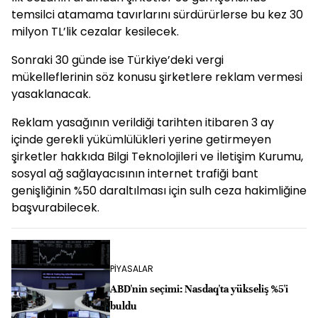
temsilci atamama tavırlarını sürdürürlerse bu kez 30
milyon TL’lik cezalar kesilecek.
Sonraki 30 günde ise Türkiye’deki vergi
mükelleflerinin söz konusu şirketlere reklam vermesi
yasaklanacak.
Reklam yasağının verildiği tarihten itibaren 3 ay
içinde gerekli yükümlülükleri yerine getirmeyen
şirketler hakkıda Bilgi Teknolojileri ve İletişim Kurumu,
sosyal ağ sağlayacısının internet trafiği bant
genişliğinin %50 daraltılması için sulh ceza hakimliğine
başvurabilecek.
PİYASALAR
ABD'nin seçimi: Nasdaq'ta yükseliş %5'i
buldu