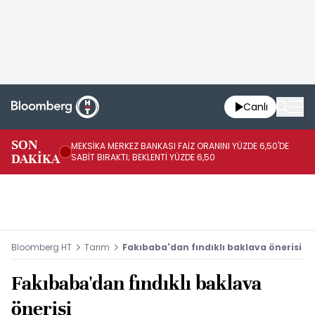
Canlı
SON
MEKSİKA MERKEZ BANKASI FAİZ ORANINI YÜZDE 6,50'DE
OY
DAKİKA
SABİT BIRAKTI; BEKLENTİ YÜZDE 6,50
AÇ
Bloomberg HT
Tarım
Fakıbaba'dan fındıklı baklava önerisi
Fakıbaba'dan fındıklı baklava
önerisi