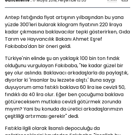
Güncelleme :
17 Mayıs 2018, Perşembe 15:55
Antep fıstığında fiyat artışının yılbaşından bu yana
yüzde 300'leri bularak kilogram fiyatının 220 liraya
kadar çıkmasına baklavacılar tepki gösterirken, Gıda
Tarım ve Hayvancılık Bakanı Ahmet Eşref
Fakıbaba'dan bir öneri geldi.
Türkiye'nin elinde şu an yaklaşık 100 bin ton fındık
olduğunu vurgulayan Fakıbaba, "Ne kadar güzel bir
şey olur aslında. Baklavacı arkadaşlarla da paylaştık,
diyorlar ki 'İnsanlar bu lezzete alıştı.' Buna saygı
duyuyorum ama fıstıklı baklava 60 lira ise cevizli 50,
fındıklı da 40 lira olur. Eğer ben çocuğuma baklava
götüreceksem mutlaka cevizli götürmek zorunda
mıyım? Yani bu konuda da üretici arkadaşlarımızın
çeşitliliği artırması gerekir" dedi.
Fıstıkla ilgili olarak lisanslı depoculuğu da