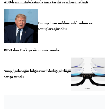
ABD-İran mutabakatında imza tarihi ve adresi netleşti
Trump: İran nükleer silah edinirse
sonuçları ağır olur
BBVA'dan Türkiye ekonomisi analizi
Snap, "geleceğin bilgisayarı" dediği gözlüğü
satışa sundu