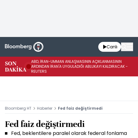
Canlı
ABD, İRAN-UMMAN ANLAŞMASININ AÇIKLANMASININ
AB
SON
ARDINDAN İRAN'A UYGULADIĞI ABLUKAYI KALDIRACAK -
GE
DAKİKA
REUTERS
UY
Bloomberg HT
Haberler
Fed faiz değiştirmedi
Fed faiz değiştirmedi
Fed, beklentilere paralel olarak federal fonlama