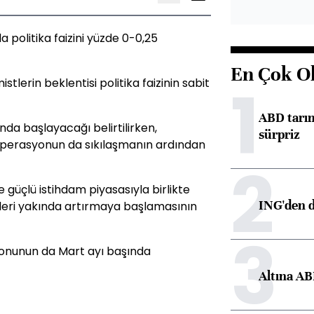
 politika faizini yüzde 0-0,25
En Çok O
1
lerin beklentisi politika faizinin sabit
ABD tarım
nda başlayacağı belirtilirken,
sürpriz
operasyonun da sıkılaşmanın ardından
2
 güçlü istihdam piyasasıyla birlikte
ING'den d
zleri yakında artırmaya başlamasının
3
yonunun da Mart ayı başında
Altına AB