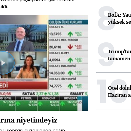
8
ldı.
BofA: Yatı
yüksek se
9
Trump'tan
tamamen o
Videoyu
10
Oynat
Otel dolu
Haziran a
tırma niyetindeyiz
arı sonrası düzenlenen basın