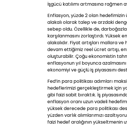
İşgücü katılımı artmasına rağmen a
Enflasyon, yüzde 2 olan hedefimizin
alakalı olarak talep ve arzdaki den
sebep oldu. Özellikle de, darboğazla
karşılanmasını zorlaştırdı. Yüksek e
alakalıdır. Fiyat artışları mallara 
devam ettiğimiz reel ücret artışı, en
oluşturabilir. Çoğu ekonomistin tahm
enflasyonun yıl boyunca azalmasını b
ekonomiyi ve güçlü iş piyasasını des
Fed’in para politikası adımları maksi
hedeflerimizi gerçekleştirmek için 
gibi faizi sabit bıraktık. İş piyasası
enflasyon oranı uzun vadeli hedefim
yüksek derecede para politikası de
yüzden varlık alımlarımızı azaltıyo
faizi hedef aralığının yükseltmenin 