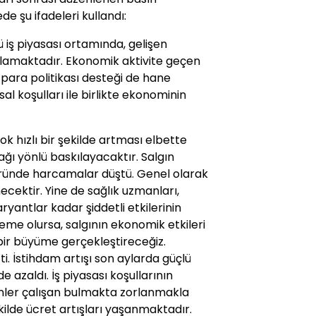
e şu ifadeleri kullandı:
ü iş piyasası ortamında, gelişen
lamaktadır. Ekonomik aktivite geçen
ve para politikası desteği de hane
sal koşulları ile birlikte ekonominin
 hızlı bir şekilde artması elbette
ı yönlü baskılayacaktır. Salgın
öründe harcamalar düştü. Genel olarak
necektir. Yine de sağlık uzmanları,
antlar kadar şiddetli etkilerinin
erleme olursa, salgının ekonomik etkileri
 bir büyüme gerçekleştireceğiz.
tti. İstihdam artışı son aylarda güçlü
lde azaldı. İş piyasası koşullarının
renler çalışan bulmakta zorlanmakla
kilde ücret artışları yaşanmaktadır.