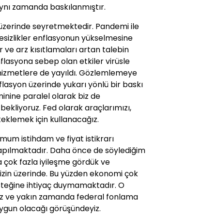
ynı zamanda baskılanmıştır.
 üzerinde seyretmektedir. Pandemi ile
gesizlikler enflasyonun yükselmesine
r ve arz kısıtlamaları artan talebin
nflasyona sebep olan etkiler virüsle
ve hizmetlere de yayıldı. Gözlemlemeye
flasyon üzerinde yukarı yönlü bir baskı
inine paralel olarak biz de
ekliyoruz. Fed olarak araçlarımızı,
teklemek için kullanacağız.
mum istihdam ve fiyat istikrarı
yapılmaktadır. Daha önce de söylediğim
nda çok fazla iyileşme gördük ve
izin üzerinde. Bu yüzden ekonomi çok
steğine ihtiyaç duymamaktadır. O
ruz ve yakın zamanda federal fonlama
uygun olacağı görüşündeyiz.