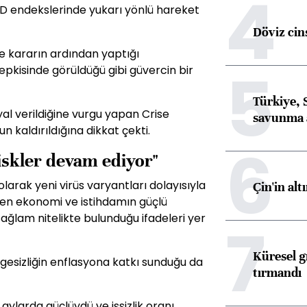
4
D endekslerinde yukarı yönlü hareket
Döviz cins
e kararın ardından yaptığı
5
epkisinde görüldüğü gibi güvercin bir
Türkiye, 
nyal verildiğine vurgu yapan Crise
savunma 
kaldırıldığına dikkat çekti.
6
riskler devam ediyor"
arak yeni virüs varyantları dolayısıyla
Çin'in alt
rken ekonomi ve istihdamın güçlü
ağlam nitelikte bulunduğu ifadeleri yer
7
Küresel gı
gesizliğin enflasyona katkı sunduğu da
tırmandı
aylarda güçlüydü ve işsizlik oranı