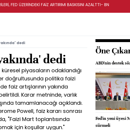
LERİ, FED ÜZERİNDEKİ FAİZ ARTIRIMI BASKISINI AZALTTI- BN
'yakında' dedi
Öne Çıka
'yakında' dedi
ABD'nin destek söz
küresel piyasaların odaklandığı
ler doğrultusunda politika faizi
de faiz artışlarının yakında
irtildi. Karar metninde, varlık
şında tamamlanacağı açıklandı.
erome Powell, faiz kararı sonrası
a, "Faizi Mart toplantısında
Fed'in yeni üyesi M
sürmeli
pmak için koşullar uygun."