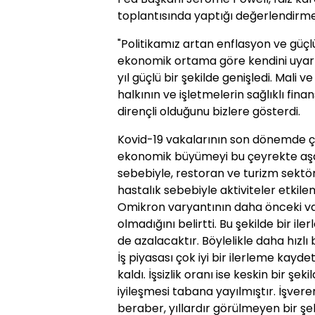
toplantısında yaptığı değerlendirmed
"Politikamız artan enflasyon ve güçl
ekonomik ortama göre kendini uyar
yıl güçlü bir şekilde genişledi. Mali 
halkının ve işletmelerin sağlıklı finan
dirençli olduğunu bizlere gösterdi.
Kovid-19 vakalarının son dönemde çok
ekonomik büyümeyi bu çeyrekte aşağ
sebebiyle, restoran ve turizm sekt
hastalık sebebiyle aktiviteler etkile
Omikron varyantının daha önceki vary
olmadığını belirtti. Bu şekilde bir il
de azalacaktır. Böylelikle daha hızlı
İş piyasası çok iyi bir ilerleme kayde
kaldı. İşsizlik oranı ise keskin bir şeki
iyileşmesi tabana yayılmıştır. İşve
beraber, yıllardır görülmeyen bir şe