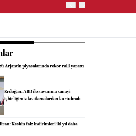
YEN, ABD İSTİHDAM VERİ
nlar
ü Arjantin piyasalarında rekor ralli yarattı
Erdoğan: ABD ile savunma sanayi
işbirliğimiz kısıtlamalardan kurtulmalı
iran: Keskin faiz indirimleri iki yıl daha