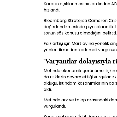
Kararın açıklanmasının ardından AB
hızlandı.
Bloomberg Stratejisti Cameron Cris
değerlendirmesinde piyasaların ilk t
tonun söz konusu olmadığını belirtti.
Faiz artışı için Mart ayına yönelik si
yönlendirmeden kademeli vurgusunun 
"Varyantlar dolayısıyla 
Metinde ekonomik görünüme ilişkin ol
da risklerin devam ettiği vurgulanı
olduğu, istihdam kazanımlarının da s
aldı.
Metinde arz ve talep arasındaki den
vurgulandı.
Karar metninde, "İstihdam artışı son 