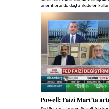
önemli oranda düştü" ifadeleri kullanı
Powell: Faizi Mart’ta ar
Fed Başkanı Jerome Powell, faiz kar